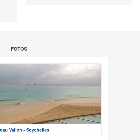
FOTOS
eau Vallon - Seychelles