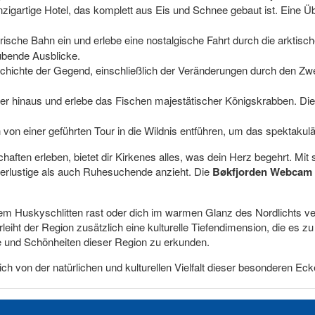
zigartige Hotel, das komplett aus Eis und Schnee gebaut ist. Eine Üb
torische Bahn ein und erlebe eine nostalgische Fahrt durch die arktisch
ubende Ausblicke.
chichte der Gegend, einschließlich der Veränderungen durch den Zwei
er hinaus und erlebe das Fischen majestätischer Königskrabben. Die
h von einer geführten Tour in die Wildnis entführen, um das spektakulär
ften erleben, bietet dir Kirkenes alles, was dein Herz begehrt. Mit s
uerlustige als auch Ruhesuchende anzieht. Die
Bøkfjorden Webcam
 Huskyschlitten rast oder dich im warmen Glanz des Nordlichts verl
ht der Region zusätzlich eine kulturelle Tiefendimension, die es zu 
e und Schönheiten dieser Region zu erkunden.
ich von der natürlichen und kulturellen Vielfalt dieser besonderen Ec