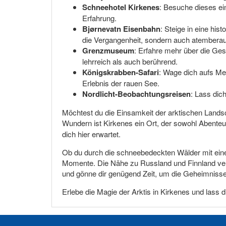
Schneehotel Kirkenes
: Besuche dieses ein
Erfahrung.
Bjørnevatn Eisenbahn
: Steige in eine his
die Vergangenheit, sondern auch atembera
Grenzmuseum
: Erfahre mehr über die Ges
lehrreich als auch berührend.
Königskrabben-Safari
: Wage dich aufs Me
Erlebnis der rauen See.
Nordlicht-Beobachtungsreisen
: Lass dic
Möchtest du die Einsamkeit der arktischen Landscha
Wundern ist Kirkenes ein Ort, der sowohl Abente
dich hier erwartet.
Ob du durch die schneebedeckten Wälder mit einem
Momente. Die Nähe zu Russland und Finnland verlei
und gönne dir genügend Zeit, um die Geheimniss
Erlebe die Magie der Arktis in Kirkenes und lass d