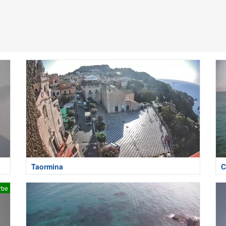
Taormina
C
rbe