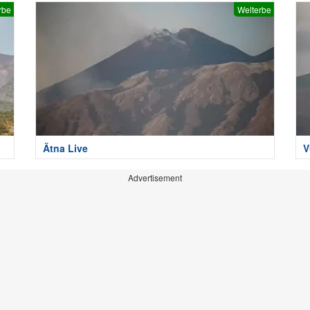
rbe
Welterbe
Ätna Live
V
Advertisement