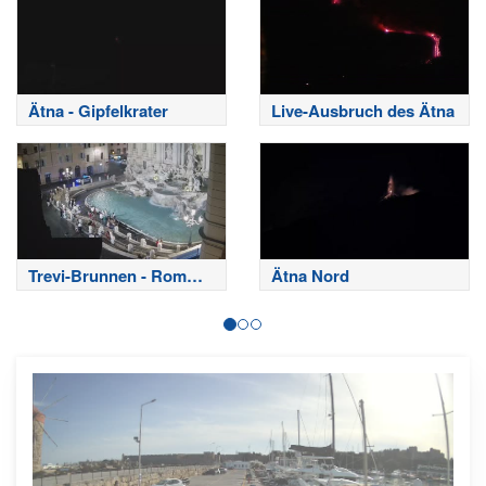
Ätna - Gipfelkrater
Live-Ausbruch des Ätna
Trevi-Brunnen - Rom
Ätna Nord
Webcam