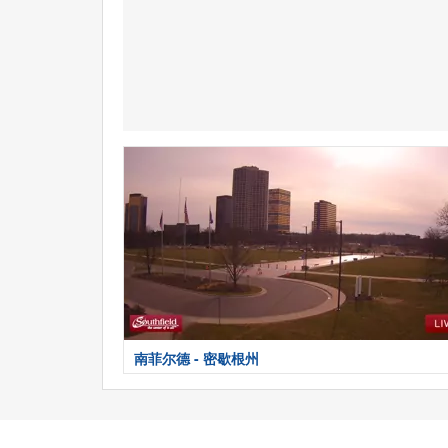
南菲尔德 - 密歇根州