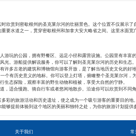
实时欣赏到密歇根州的圣克莱尔河的壮丽景色。这个位置不仅展示了
的重要水道之一，贯穿密歇根州和加拿大安大略省之间。这里水面宽
人游玩的公园，拥有野餐区、远足小径和露营设施。公园里有丰富
风光。游船提供解说服务，你可以了解到圣克莱尔河的历史和生态
有许多古老的建筑和博物馆向游客开放，是了解当地历史文化的好
是一个有历史意义的地标。你可以登上灯塔，俯瞰整个圣克莱尔河，
行生态探险，观察丰富的野生动物和植被，享受大自然的宁静。
道，适合慢跑、骑自行车或者悠闲地散步。沿途你可以欣赏到不同
富多彩的旅游活动和历史遗址，使之成为一个吸引游客的重要目的地
你能够提前体验到这个地区的美丽和独特之处，为你的旅游计划提供
关于我们
常