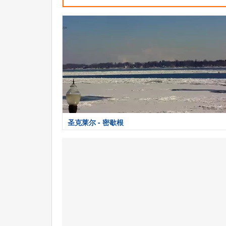
圣克莱尔 - 密歇根