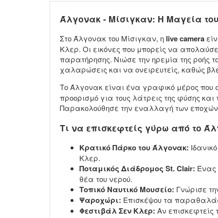
Άλγoνακ - Μίσιγκαν: Η Μαγεία το
Στο Άλγoνακ του Μίσιγκαν, η
live camera
είν
Κλερ. Οι εικόνες που μπορείς να απολαύσ
παρατήρησης. Νιώσε την ηρεμία της ροής το
χαλαρώσεις και να ονειρευτείς, καθώς βλέ
Το Άλγoνακ είναι ένα γραφικό μέρος που 
προορισμό για τους λάτρεις της φύσης και
Παρακολούθησε την εναλλαγή των εποχών μέ
Τι να επισκεφτείς γύρω από το Ά
Κρατικό Πάρκο του Άλγoνακ:
Ιδανικό
Κλερ.
Ποταμικός Διάδρομος St. Clair:
Ένας 
θέα του νερού.
Τοπικό Ναυτικό Μουσείο:
Γνώρισε τη
Ψαροχώρι:
Επισκέψου τα παραθαλάσ
Φεστιβάλ Σεν Κλερ:
Αν επισκεφτείς 