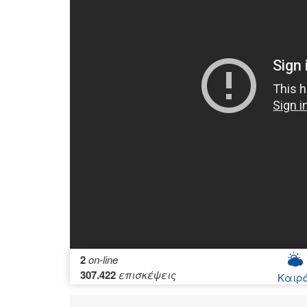
2
on-line
307.422
επισκέψεις
Καιρ