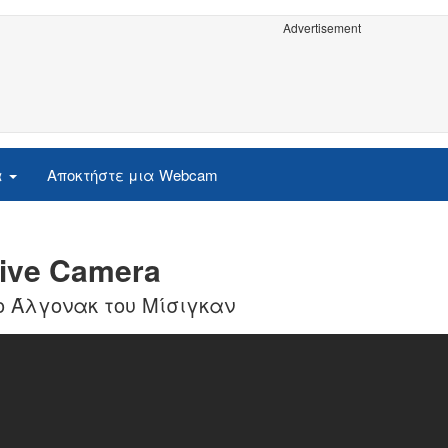
Advertisement
α
Αποκτήστε μια Webcam
ive Camera
ο Άλγoνακ του Μίσιγκαν