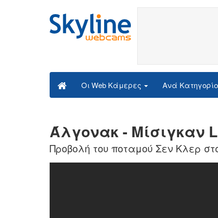
Ανά Κατηγορί
Οι Web Κάμερες
Άλγoνακ - Μίσιγκαν L
Προβολή του ποταμού Σεν Κλερ στ