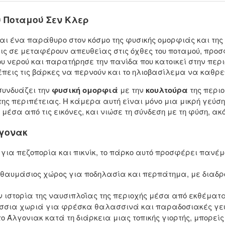
υ Ποταμού Σεν Κλερ
αι ένα παράθυρο στον κόσμο της φυσικής ομορφιάς και της
εις σε μεταφέρουν απευθείας στις όχθες του ποταμού, προ
υ νερού και παρατήρησε την πανίδα που κατοικεί στην περι
πεις τις βάρκες να περνούν και το ηλιοβασίλεμα να καθρε
συνδυάζει την
φυσική ομορφιά
με την
κουλτούρα
της περιο
 της περιπέτειας. Η κάμερα αυτή είναι μόνο μια μικρή γεύ
σα από τις εικόνες, και νιώσε τη σύνδεση με τη φύση, ακό
λγoνακ
 για πεζοπορία και πικνίκ, το πάρκο αυτό προσφέρει πανέ
θαυμάσιος χώρος για ποδηλασία και περπάτημα, με διαδρο
ν ιστορία της ναυσιπλοΐας της περιοχής μέσα από εκθέματ
σια χωριά για φρέσκα θαλασσινά και παραδοσιακές γεύ
το Άλγονιακ κατά τη διάρκεια μιας τοπικής γιορτής, μπορε