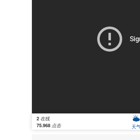
2
在线
75.968
点击
天