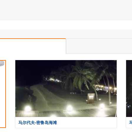
马尔代夫-密鲁岛海滩
马