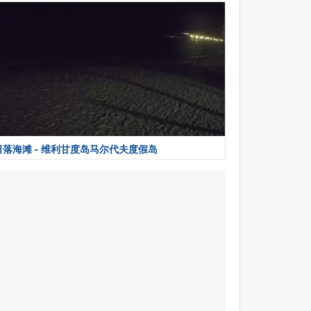
日落海滩 - 维利甘度岛马尔代夫度假岛