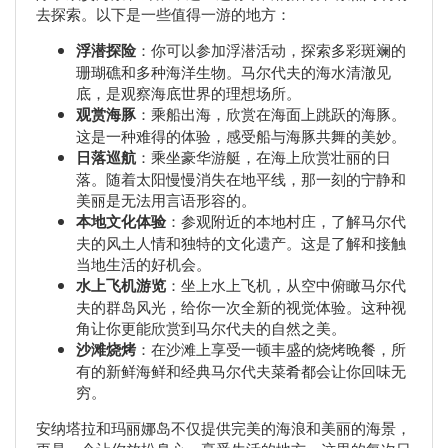
去探索。以下是一些值得一游的地方：
浮潜探险
：你可以参加浮潜活动，探索多彩斑斓的
珊瑚礁和多种海洋生物。马尔代夫的海水清澈见
底，是观察海底世界的理想场所。
观赏海豚
：乘船出海，欣赏在海面上跳跃的海豚。
这是一种难得的体验，感受船与海豚共舞的美妙。
日落巡航
：乘坐豪华游艇，在海上欣赏壮丽的日
落。随着太阳慢慢消失在地平线，那一刻的宁静和
美丽是无法用言语形容的。
本地文化体验
：参观附近的本地村庄，了解马尔代
夫的风土人情和独特的文化遗产。这是了解和接触
当地生活的好机会。
水上飞机游览
：坐上水上飞机，从空中俯瞰马尔代
夫的群岛风光，给你一次全新的视觉体验。这种视
角让你更能欣赏到马尔代夫的自然之美。
沙滩烧烤
：在沙滩上享受一顿丰盛的烧烤晚餐，所
有的新鲜海鲜和经典马尔代夫菜肴都会让你回味无
穷。
安纳塔拉和玛丽娜岛不仅提供完美的海浪和美丽的海景，