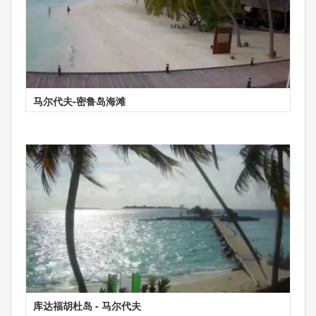
马尔代夫-密鲁岛海滩
库达福胡杜岛 - 马尔代夫