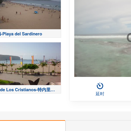
laya del Sardinero
 de Los Cristianos-特内里费
延时