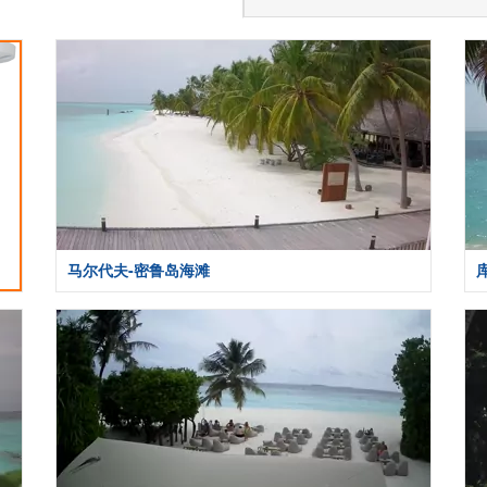
马尔代夫-密鲁岛海滩