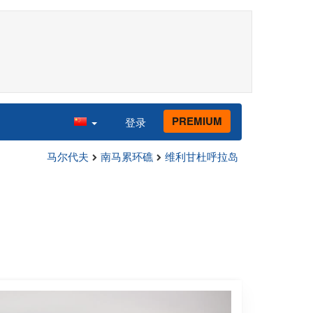
PREMIUM
登录
马尔代夫
南马累环礁
维利甘杜呼拉岛