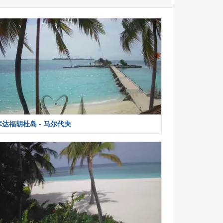
库达福胡杜岛 - 马尔代夫