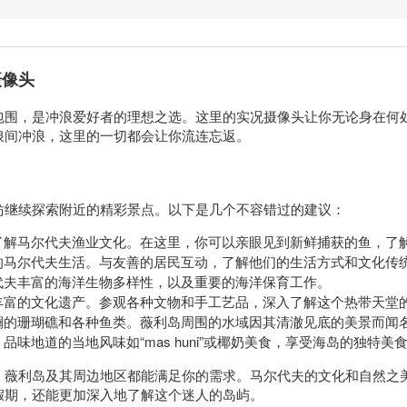
摄像头
包围，是冲浪爱好者的理想之选。这里的实况摄像头让你无论身在何
浪间冲浪，这里的一切都会让你流连忘返。
妨继续探索附近的精彩景点。以下是几个不容错过的建议：
了解马尔代夫渔业文化。在这里，你可以亲眼见到新鲜捕获的鱼，了
的马尔代夫生活。与友善的居民互动，了解他们的生活方式和文化传
代夫丰富的海洋生物多样性，以及重要的海洋保育工作。
丰富的文化遗产。参观各种文物和手工艺品，深入了解这个热带天堂
斓的珊瑚礁和各种鱼类。薇利岛周围的水域因其清澈见底的美景而闻
味地道的当地风味如“mas huni”或椰奶美食，享受海岛的独特美
，薇利岛及其周边地区都能满足你的需求。马尔代夫的文化和自然之
假期，还能更加深入地了解这个迷人的岛屿。