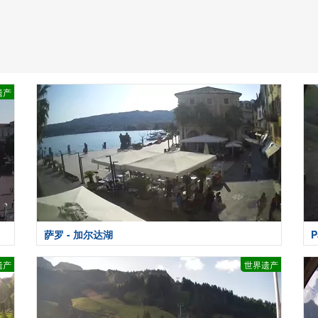
遗产
萨罗 - 加尔达湖
P
遗产
世界遗产