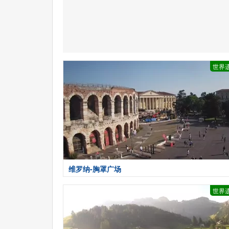
世界
维罗纳-胸罩广场
世界