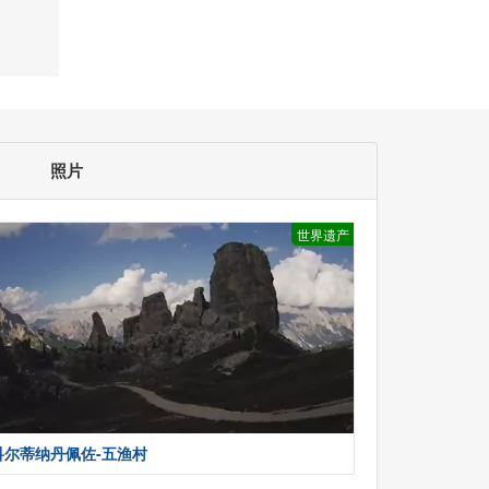
照片
世界遗产
科尔蒂纳丹佩佐-五渔村