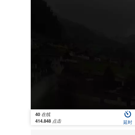
40
在线
414.848
点击
延时