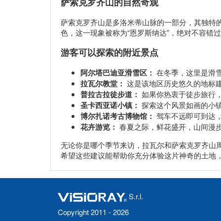
萨索克罗齐山的自然奇观
萨索克罗齐山是多洛米蒂山脉的一部分，其独特
色，这一现象被称为“恩罗斯纳达”，绝对不容错
游客可以探索的附近景点
阿尔塔巴迪亚滑雪区：
在冬季，这里是滑雪
拉瓦尔教堂：
这是该地区历史悠久的地标
普拉古拉徒步道：
如果你热衷于徒步旅行
圣卡西亚诺小镇：
探索这个风景如画的小
博尔扎诺考古博物馆：
驾车不远即可到达，
花卉游览：
春夏之际，鲜花盛开，山间漫
无论你是哪个季节来访，拉瓦尔和萨索克罗齐山
希望这些建议能帮助你充分体验这片神奇的土地
S.r.l.
Copyright 2011 - 2026