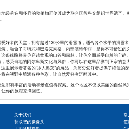
的地质构造和多样的动植物群使其成为联合国教科文组织世界遗产。
过。
爱好者的天堂，拥有超过130公里的滑雪道，适合各个水平的滑雪
建筑，融合了哥特式和巴洛克风格，内部装饰华丽，是你不可错过的
，这条线路将带你穿越壮观的山谷和森林，让你全面感受自然的宁静
镇，感受当地的阿尔卑斯文化与风俗，你可以在这里品尝到正宗的意
这里展示着著名的“冰人奥茨”的展品，为历史爱好者提供了绝佳的
步将在视野中填满各种色彩，让自然爱好者沉醉其中。
周边都有丰富的活动和景点值得探索。这个地区不仅以美丽的自然风
，让你的旅程充满回忆。
关于我们
常
获取您的摄像头
使
工地延时摄影
Co