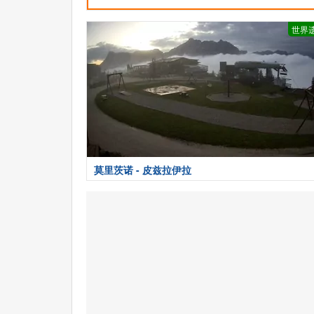
世界
莫里茨诺 - 皮兹拉伊拉