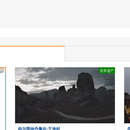
世界遗产
科尔蒂纳丹佩佐-五渔村