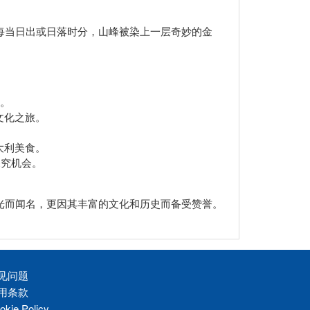
每当日出或日落时分，山峰被染上一层奇妙的金
者。
文化之旅。
。
大利美食。
探究机会。
光而闻名，更因其丰富的文化和历史而备受赞誉。
见问题
用条款
okie Policy