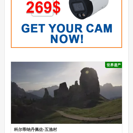
世界遗产
科尔蒂纳丹佩佐-五渔村