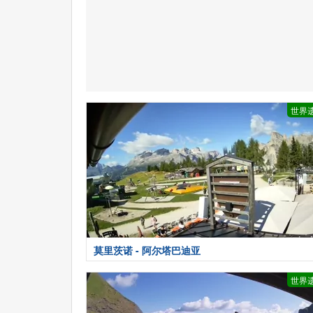
世界
莫里茨诺 - 阿尔塔巴迪亚
世界