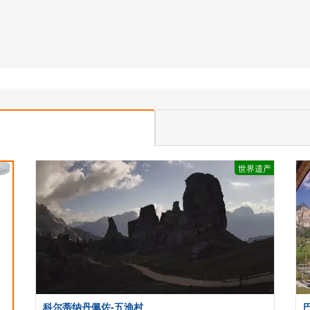
世界遗产
科尔蒂纳丹佩佐-五渔村
巴