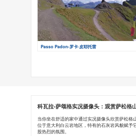
Passo Padon-罗卡·皮耶托雷
科瓦拉-萨颂格实况摄像头：观赏萨松格
当你坐在舒适的家中通过实况摄像头欣赏萨松格山（S
位于意大利白云岩地区，特有的石灰岩风貌赋予它独
股热烈的氛围。