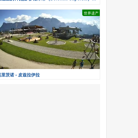
天气
世界遗产
莫里茨诺 - 皮兹拉伊拉