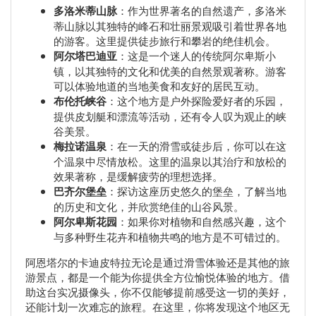
多洛米蒂山脉
：作为世界著名的自然遗产，多洛米
蒂山脉以其独特的峰石和壮丽景观吸引着世界各地
的游客。这里提供徒步旅行和攀岩的绝佳机会。
阿尔塔巴迪亚
：这是一个迷人的传统阿尔卑斯小
镇，以其独特的文化和优美的自然景观著称。游客
可以体验地道的当地美食和友好的居民互动。
布伦托峡谷
：这个地方是户外探险爱好者的乐园，
提供皮划艇和漂流等活动，还有令人叹为观止的峡
谷美景。
梅拉诺温泉
：在一天的滑雪或徒步后，你可以在这
个温泉中尽情放松。这里的温泉以其治疗和放松的
效果著称，是缓解疲劳的理想选择。
巴齐尔堡垒
：探访这座历史悠久的堡垒，了解当地
的历史和文化，并欣赏绝佳的山谷风景。
阿尔卑斯花园
：如果你对植物和自然感兴趣，这个
与多种野生花卉和植物共鸣的地方是不可错过的。
阿恩塔尔的卡迪皮特拉无论是通过滑雪体验还是其他的旅
游景点，都是一个能为你提供全方位愉悦体验的地方。借
助这台实况摄像头，你不仅能够提前感受这一切的美好，
还能计划一次难忘的旅程。在这里，你将发现这个地区无