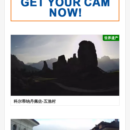
世界遗产
科尔蒂纳丹佩佐-五渔村