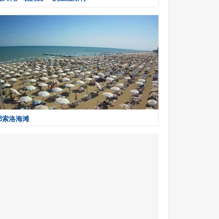
耶索洛海滩