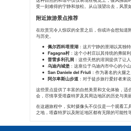
受一刻难得的宁静和放松。从山顶望出去，风景
附近旅游景点推荐
在欣赏完令人惊叹的全景之后，你或许会想知道
与历史。
佩尔西科塔泄湖
：这片宁静的泄湖以其独特
Fagagna村
：这个小村庄以其传统的弗留利
普雷多利孔洞
：这些天然的溶洞提供了让人
乌迪内城堡
：这座位于乌迪内市中心的小山
San Daniele del Friuli
：作为著名的火腿之
阿尔卑斯山步道
：对于徒步旅行爱好者来说
这些景点提供了丰富的自然美景和文化体验，适
会，尽情享受塔森特罗及其周边地区的历史与美
在这趟旅程中，实时摄像头不仅仅是一个观看工
之地，塔森特罗以及附近地区都有无限的可能性