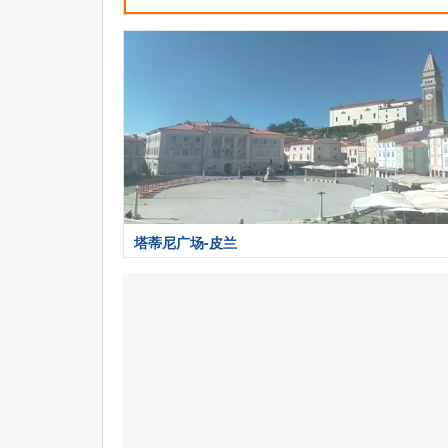
塔蒂尼广场-皮兰