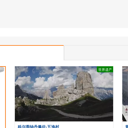
世界遗产
科尔蒂纳丹佩佐-五渔村