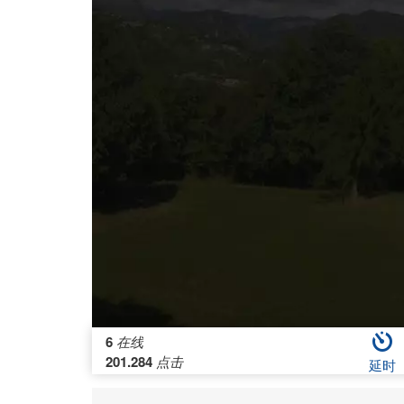
6
在线
201.284
点击
延时