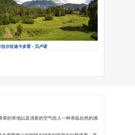
卡拉尔佐迪卡多雷 - 贝卢诺
脉，青翠的草地以及清新的空气给人一种亲临自然的感
的全景图像让你能够在城市的喧嚣中短暂逃离，享