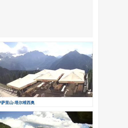
卢萨里山-塔尔维西奥