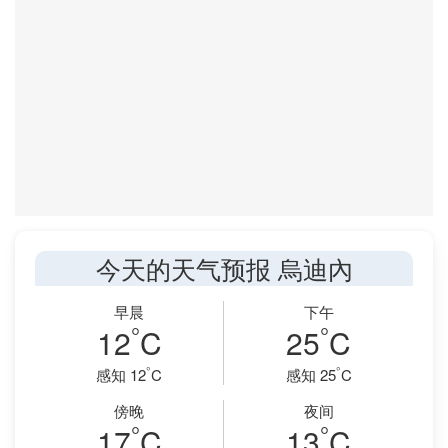
今天的天气预报 烏迪內
早晨
下午
°
°
12
C
25
C
°
°
感知 12
C
感知 25
C
傍晚
夜间
°
°
17
C
13
C