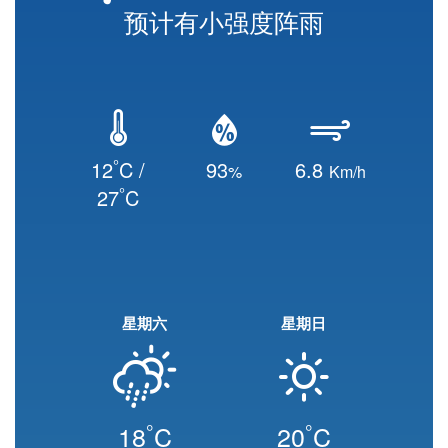
预计有小强度阵雨
°
12
C /
93
6.8
%
Km/h
°
27
C
星期六
星期日
°
°
18
C
20
C