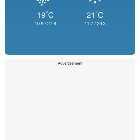
°
°
19
C
21
C
10.9
/
27.6
11.7
/
29.3
Advertisement