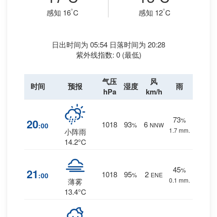
°
°
感知 16
C
感知 12
C
日出时间为 05:54 日落时间为 20:28
紫外线指数: 0 (最低)
气压
风
时间
预报
湿度
雨
hPa
km/h
73
%
20
1018
93
6
:00
%
NNW
1.7 mm.
小阵雨
14.2°C
45
%
21
1018
95
2
:00
%
ENE
0.1 mm.
薄雾
13.4°C