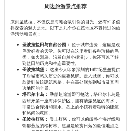
周边旅游景点推荐
来到圣波拉，不仅仅是海滩会吸引你的目光，还有许多值
得探索的魅力之地。以下是几个你在该地区不容错过的旅
游活动和景点：
圣波拉盐田与自然公园：
位于城市边缘，这里是观
鸟爱好者的天堂。你可以在这里看到各种珍稀的鸟
类，如火烈鸟。沿着自然小径漫步，你还可以了解
到盐田的历史和生态重要性。
圣波拉城堡：
这座令人印象深刻的16世纪堡垒提供
了对城市悠久历史的重要见解。走入城堡，你可以
欣赏到传统建筑风格，并在高处观赏到城市及其周
边地区的全景。
塔巴尔卡岛：
乘船短途游即可抵达，塔巴尔卡岛是
西班牙第一座海洋保护区，拥有清澈见底的海水，
非常适合浮潜和潜水。岛上的小镇有着独特的建筑
和悠闲的氛围。
圣波拉灯塔：
登上灯塔，你可以俯瞰整个海岸线和
郁郁葱葱的松树林。这里是欣赏日落的最佳地点之