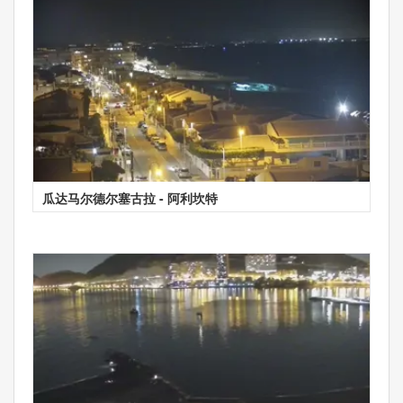
瓜达马尔德尔塞古拉 - 阿利坎特