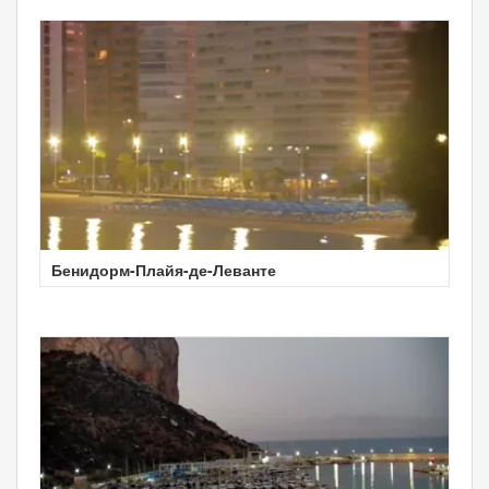
Бенидорм-Плайя-де-Леванте