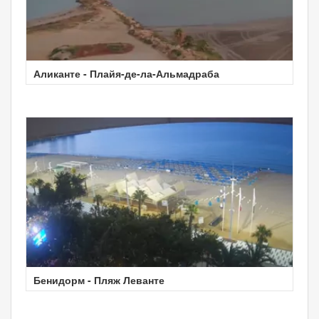
Аликанте - Плайя-де-ла-Альмадраба
Бенидорм - Пляж Леванте