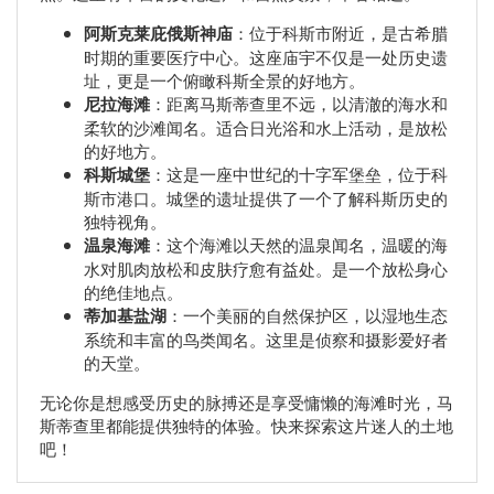
阿斯克莱庇俄斯神庙
：位于科斯市附近，是古希腊
时期的重要医疗中心。这座庙宇不仅是一处历史遗
址，更是一个俯瞰科斯全景的好地方。
尼拉海滩
：距离马斯蒂查里不远，以清澈的海水和
柔软的沙滩闻名。适合日光浴和水上活动，是放松
的好地方。
科斯城堡
：这是一座中世纪的十字军堡垒，位于科
斯市港口。城堡的遗址提供了一个了解科斯历史的
独特视角。
温泉海滩
：这个海滩以天然的温泉闻名，温暖的海
水对肌肉放松和皮肤疗愈有益处。是一个放松身心
的绝佳地点。
蒂加基盐湖
：一个美丽的自然保护区，以湿地生态
系统和丰富的鸟类闻名。这里是侦察和摄影爱好者
的天堂。
无论你是想感受历史的脉搏还是享受慵懒的海滩时光，马
斯蒂查里都能提供独特的体验。快来探索这片迷人的土地
吧！