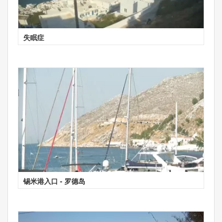
失眠症
锡米港入口 - 罗德岛