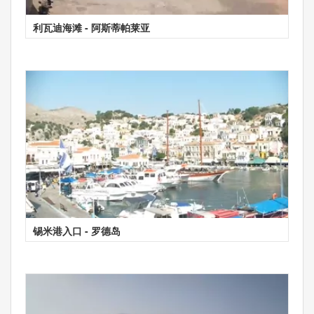
利瓦迪海滩 - 阿斯蒂帕莱亚
锡米港入口 - 罗德岛