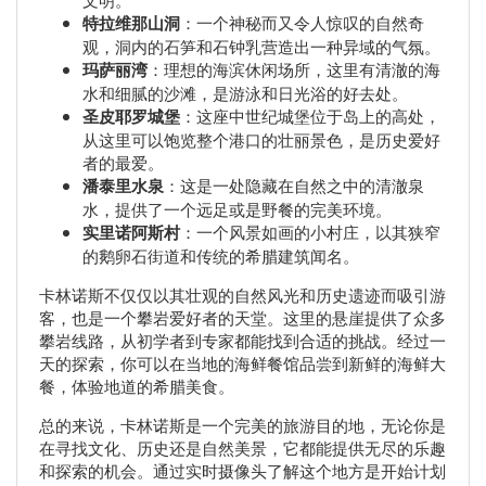
特拉维那山洞
：一个神秘而又令人惊叹的自然奇
观，洞内的石笋和石钟乳营造出一种异域的气氛。
玛萨丽湾
：理想的海滨休闲场所，这里有清澈的海
水和细腻的沙滩，是游泳和日光浴的好去处。
圣皮耶罗城堡
：这座中世纪城堡位于岛上的高处，
从这里可以饱览整个港口的壮丽景色，是历史爱好
者的最爱。
潘泰里水泉
：这是一处隐藏在自然之中的清澈泉
水，提供了一个远足或是野餐的完美环境。
实里诺阿斯村
：一个风景如画的小村庄，以其狭窄
的鹅卵石街道和传统的希腊建筑闻名。
卡林诺斯不仅仅以其壮观的自然风光和历史遗迹而吸引游
客，也是一个攀岩爱好者的天堂。这里的悬崖提供了众多
攀岩线路，从初学者到专家都能找到合适的挑战。经过一
天的探索，你可以在当地的海鲜餐馆品尝到新鲜的海鲜大
餐，体验地道的希腊美食。
总的来说，卡林诺斯是一个完美的旅游目的地，无论你是
在寻找文化、历史还是自然美景，它都能提供无尽的乐趣
和探索的机会。通过实时摄像头了解这个地方是开始计划