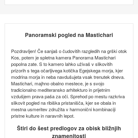
Panoramski pogled na Mastichari
Pozdravljen! Če sanjaš o čudovitih razgledih na grški otok
Kos, potem je spletna kamera Panorama Mastichari
popolna zate. S to kamero lahko uživaš v slikovitih
prizorih s tega očarljivega kotička Egejskega morja, kjer
modrina morja in neba navdušujeta vsak trenutek dneva.
Mastichari, majhno obalno mestece, je s svojo
tradicionalno mediteransko arhitekturo in prijetnim
vzdušjem prava paša za oči. Sprehod po mestu razkriva
slikovit pogled na ribiška pristanišča, kjer se obala in
mestna usmeritev združita v harmonični kombinaciji
pristne kulture in naravnih lepot.
Štiri do šest predlogov za obisk bližnjih
znamenitosti