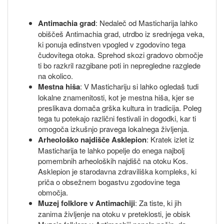
Antimachia grad
: Nedaleč od Masticharija lahko
obiščeš Antimachia grad, utrdbo iz srednjega veka,
ki ponuja edinstven vpogled v zgodovino tega
čudovitega otoka. Sprehod skozi gradovo območje
ti bo razkril razgibane poti in nepregledne razglede
na okolico.
Mestna hiša
: V Mastichariju si lahko ogledaš tudi
lokalne znamenitosti, kot je mestna hiša, kjer se
preslikava domača grška kultura in tradicija. Poleg
tega tu potekajo različni festivali in dogodki, kar ti
omogoča izkušnjo pravega lokalnega življenja.
Arheološko najdišče Asklepion
: Kratek izlet iz
Masticharija te lahko popelje do enega najbolj
pomembnih arheoloških najdišč na otoku Kos.
Asklepion je starodavna zdraviliška kompleks, ki
priča o obsežnem bogastvu zgodovine tega
območja.
Muzej folklore v Antimachiji
: Za tiste, ki jih
zanima življenje na otoku v preteklosti, je obisk