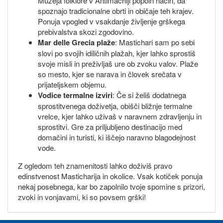
Muzeja folklore v Antimachiji popoln način, da
spoznajo tradicionalne obrti in običaje teh krajev.
Ponuja vpogled v vsakdanje življenje grškega
prebivalstva skozi zgodovino.
Mar delle Grecia plaže
: Mastichari sam po sebi
slovi po svojih idiličnih plažah, kjer lahko sprostiš
svoje misli in preživljaš ure ob zvoku valov. Plaže
so mesto, kjer se narava in človek srečata v
prijateljskem objemu.
Vodice termalne izviri
: Če si želiš dodatnega
sprostitvenega doživetja, obišči bližnje termalne
vrelce, kjer lahko uživaš v naravnem zdravljenju in
sprostitvi. Gre za priljubljeno destinacijo med
domačini in turisti, ki iščejo naravno blagodejnost
vode.
Z ogledom teh znamenitosti lahko doživiš pravo
edinstvenost Masticharija in okolice. Vsak kotiček ponuja
nekaj posebnega, kar bo zapolnilo tvoje spomine s prizori,
zvoki in vonjavami, ki so povsem grški!