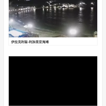
伊拉克利翁-利加里亚海滩