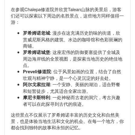
在参观Chalepa修道院并欣赏Talean山脉的美景后，游客
们还可以探索以下周边的名胜景点，这些地方同样值得一
游：
罗希姆诺老城
: 漫步在这充满历史韵味的街道，欣
赏威尼斯风格的建筑、水边的咖啡馆和色彩斑斓的
商铺。
罗希姆诺城堡
: 这座宏伟的防御要塞提供了全城及
周边海岸线的全景视图，是探索当地历史的绝佳地
点。
Preveli修道院
: 位于风景如画的位置，结合了自然
壮观与精神宁静，是一个心灵沉淀的好去处。
阿尔戈索拉湖
: 一个安静、美丽的湖泊，适合野餐
和短暂徒步，尤其适合全家出游。
摩尼卡斯特利
: 一处神秘而古老的洞穴，考古兴趣
者可以在此探寻到古代的痕迹。
这些景点不仅展示了罗希姆诺丰富的历史文化和自然美
景，也是体验当地生活和文化的机会。在每一个地方，你
都会找到独特的故事和永恒的记忆。