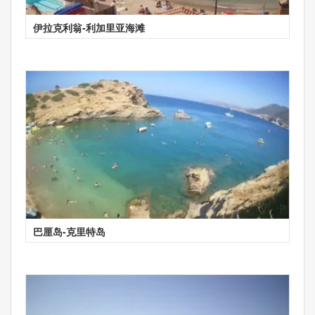
伊拉克利翁-利加里亚海滩
巴厘岛-克里特岛