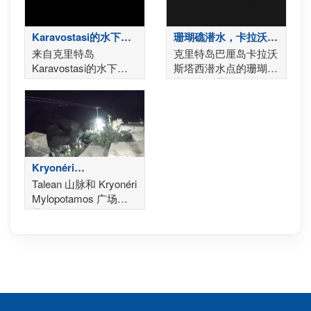
Karavostasi的水下凸
珊瑚礁潜水，卡拉沃斯
轮-克里特
塔西湾 - 巴厘岛
来自克里特岛
克里特岛巴厘岛卡拉沃
Karavostasi的水下凸
斯塔西潜水点的珊瑚礁
轮
水下生物景观
Kryonéri
Mylopotamos - 罗希
Talean 山脉和 Kryonéri
姆诺
Mylopotamos 广场的
景色