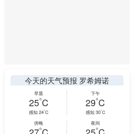
今天的天气预报 罗希姆诺
早晨
下午
°
°
25
C
29
C
°
°
感知 24
C
感知 30
C
傍晚
夜间
°
°
27
C
25
C