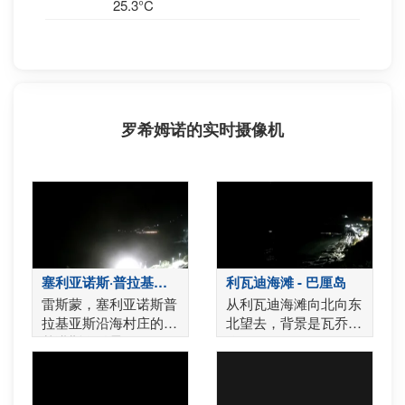
25.3°C
罗希姆诺的实时摄像机
塞利亚诺斯·普拉基亚
利瓦迪海滩 - 巴厘岛
斯 - 雷西姆农
雷斯蒙，塞利亚诺斯普
从利瓦迪海滩向北向东
拉基亚斯沿海村庄的斯
北望去，背景是瓦乔米
基诺斯海滩景观
峰