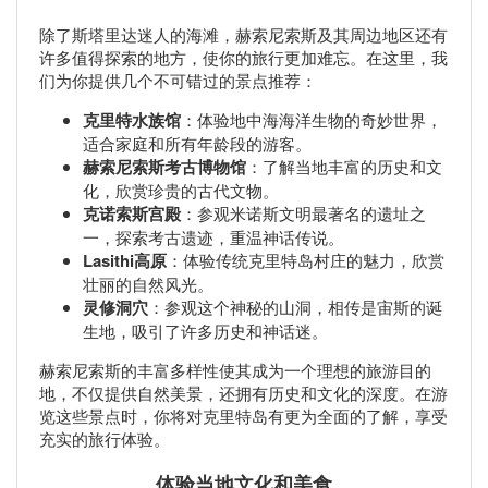
除了斯塔里达迷人的海滩，赫索尼索斯及其周边地区还有
许多值得探索的地方，使你的旅行更加难忘。在这里，我
们为你提供几个不可错过的景点推荐：
克里特水族馆
：体验地中海海洋生物的奇妙世界，
适合家庭和所有年龄段的游客。
赫索尼索斯考古博物馆
：了解当地丰富的历史和文
化，欣赏珍贵的古代文物。
克诺索斯宫殿
：参观米诺斯文明最著名的遗址之
一，探索考古遗迹，重温神话传说。
Lasithi高原
：体验传统克里特岛村庄的魅力，欣赏
壮丽的自然风光。
灵修洞穴
：参观这个神秘的山洞，相传是宙斯的诞
生地，吸引了许多历史和神话迷。
赫索尼索斯的丰富多样性使其成为一个理想的旅游目的
地，不仅提供自然美景，还拥有历史和文化的深度。在游
览这些景点时，你将对克里特岛有更为全面的了解，享受
充实的旅行体验。
体验当地文化和美食