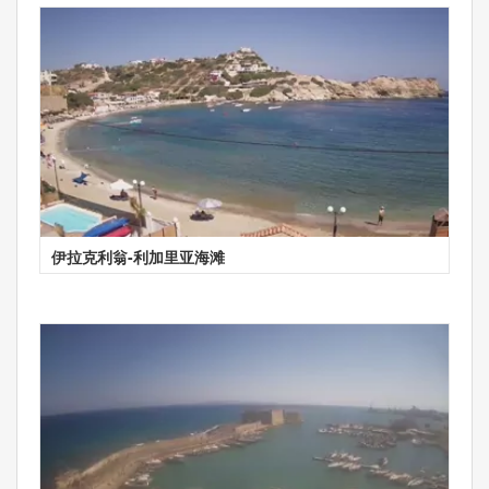
伊拉克利翁-利加里亚海滩