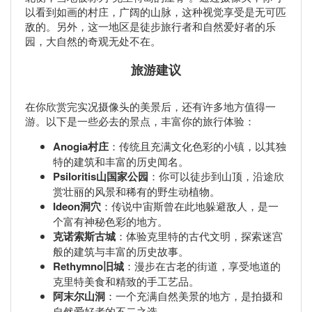
以看到如画的村庄，广阔的山脉，这种视觉享受是无可匹
敌的。另外，这一地区是徒步旅行者和自然爱好者的乐
园，大自然的奇观无处不在。
旅游建议
在你欣赏完实况摄像头的美景后，还有许多地方值得一
游。以下是一些必去的景点，丰富你的旅行体验：
Anogia村庄
：传统且充满文化色彩的小镇，以其独
特的建筑和丰富的历史闻名。
Psiloritis山国家公园
：你可以徒步到山顶，沿途欣
赏壮丽的风景和稀有的野生动植物。
Ideon洞穴
：传说中宙斯曾在此地躲避敌人，是一
个富有神秘色彩的地方。
克诺索斯古城
：体验克里特的古代文明，探索迷宫
般的建筑与丰富的历史故事。
Rethymno旧城
：漫步在古老的街道，享受地道的
克里特美食和精致的手工艺品。
阿末尔山洞
：一个充满自然美景的地方，是拍摄和
自然爱好者的不二之选。