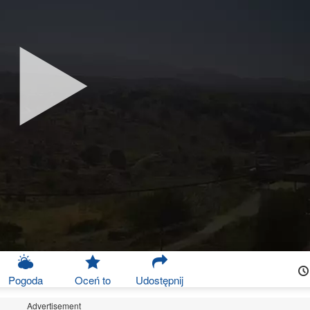
Pogoda
Oceń to
Udostępnij
Advertisement