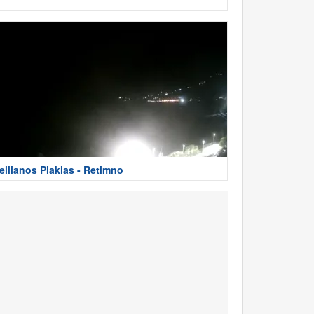
ellianos Plakias - Retimno