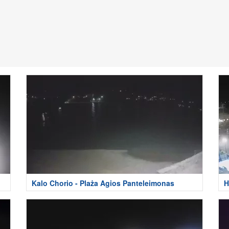
Kalo Chorio - Plaża Agios Panteleimonas
H