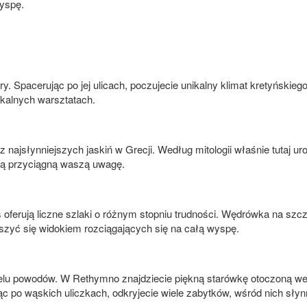
yspę.
ury. Spacerując po jej ulicach, poczujecie unikalny klimat kretyńskiego
okalnych warsztatach.
z najsłynniejszych jaskiń w Grecji. Według mitologii właśnie tutaj uro
cią przyciągną waszą uwagę.
 oferują liczne szlaki o różnym stopniu trudności. Wędrówka na szcz
szyć się widokiem rozciągających się na całą wyspę.
wielu powodów. W Rethymno znajdziecie piękną starówkę otoczoną we
ąc po wąskich uliczkach, odkryjecie wiele zabytków, wśród nich słyn