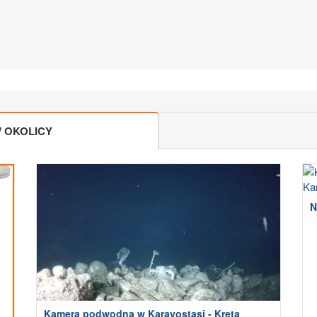
 OKOLICY
N
Kamera podwodna w Karavostasi - Kreta