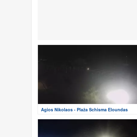
Agios Nikolaos - Plaża Schisma Eloundas