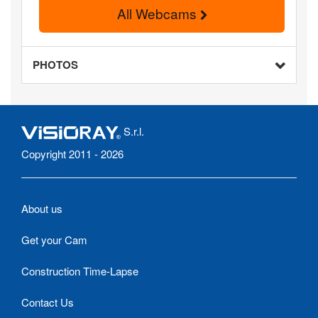
All Webcams
PHOTOS
S.r.l.
Copyright 2011 - 2026
About us
Get your Cam
Construction Time-Lapse
Contact Us