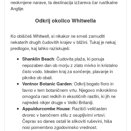
neokrnjene narave, ta destinacija izžareva čar rustikalne
Anglije.
Odkrij okolico Whitwella
Ko obiščeš Whitwell, si nikakor ne smeš zamuditi
nekaterih drugih čudovitih krajev v bližini. Tukaj je nekaj
predlogov, kaj lahko raziskuješ:
Shanklin Beach
: Čudovita plaža, ki ponuja
nepozaben dan ob morju z zlato mivko in kristalno
čisto vodo. Idealen kraj za sončenje, plavanje in
piknike ob obali.
Ventnor Botanic Garden
: Odkrij bogato floro in
favno v tem botaničnem vrtu. Njegovo mikroklimo
omogoča rast redkih in eksotičnih rastlin, ki jih ne
najredeš nikjer drugje v Veliki Britaniji.
Appuldurcombe House
: Razišči veličasten
dvorec v baročnem stilu z osupljivimi vrtovi.
Čeprav so danes ostali le slikoviti ruševini, hiša
nosi pomembno zgodovinsko vrednost.