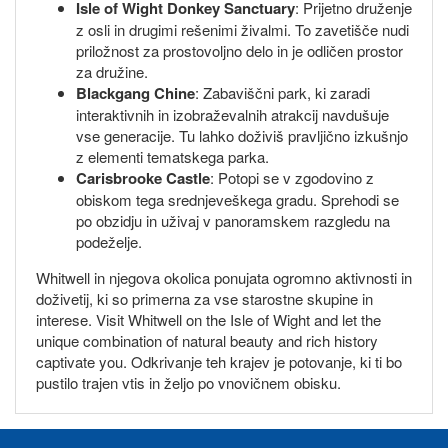
Isle of Wight Donkey Sanctuary
: Prijetno druženje
z osli in drugimi rešenimi živalmi. To zavetišče nudi
priložnost za prostovoljno delo in je odličen prostor
za družine.
Blackgang Chine
: Zabaviščni park, ki zaradi
interaktivnih in izobraževalnih atrakcij navdušuje
vse generacije. Tu lahko doživiš pravljično izkušnjo
z elementi tematskega parka.
Carisbrooke Castle
: Potopi se v zgodovino z
obiskom tega srednjeveškega gradu. Sprehodi se
po obzidju in uživaj v panoramskem razgledu na
podeželje.
Whitwell in njegova okolica ponujata ogromno aktivnosti in
doživetij, ki so primerna za vse starostne skupine in
interese. Visit Whitwell on the Isle of Wight and let the
unique combination of natural beauty and rich history
captivate you. Odkrivanje teh krajev je potovanje, ki ti bo
pustilo trajen vtis in željo po vnovičnem obisku.