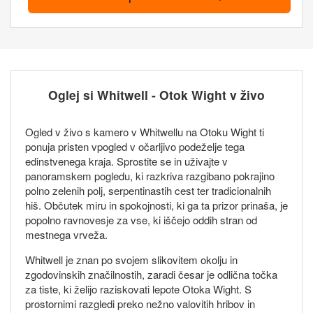
Oglej si Whitwell - Otok Wight v živo
Ogled v živo s kamero v Whitwellu na Otoku Wight ti
ponuja pristen vpogled v očarljivo podeželje tega
edinstvenega kraja. Sprostite se in uživajte v
panoramskem pogledu, ki razkriva razgibano pokrajino
polno zelenih polj, serpentinastih cest ter tradicionalnih
hiš. Občutek miru in spokojnosti, ki ga ta prizor prinaša, je
popolno ravnovesje za vse, ki iščejo oddih stran od
mestnega vrveža.
Whitwell je znan po svojem slikovitem okolju in
zgodovinskih značilnostih, zaradi česar je odlična točka
za tiste, ki želijo raziskovati lepote Otoka Wight. S
prostornimi razgledi preko nežno valovitih hribov in