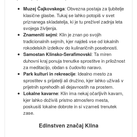
Muzej Čajkovskega
: Obvezna postaja za ljubitelje
klasične glasbe. Tukaj se lahko potopiš v svet
priznanega skladatelja, ki je tu preživel zadnja leta
svojega življenja.
Znameniti sejmi
: Klin je znan po svojih
tradicionalnih sejmih, kjer najdeš vse od lokalnih
rokodelskih izdelkov do kulinaričnih posebnosti.
Samostan Klinsko-Serafimovski
: Ta miren
duhovni kraj ponuja trenutke sprostitve in priložnost
za meditacijo, obdan s čudovito naravo.
Park kulturi in rekreacije
: Idealno mesto za
sprostitev s prijatelji ali družino, kjer lahko uživaš v
prijetnih sprehodih ali dejavnostih na prostem.
Lokalne kavarne
: Klin ima nekaj očarljivih kavarn,
kjer lahko doživiš pristno atmosfero mesta,
poskusiš lokalne dobrote in si vzameš trenutek
zase.
Edinstven značaj Klina