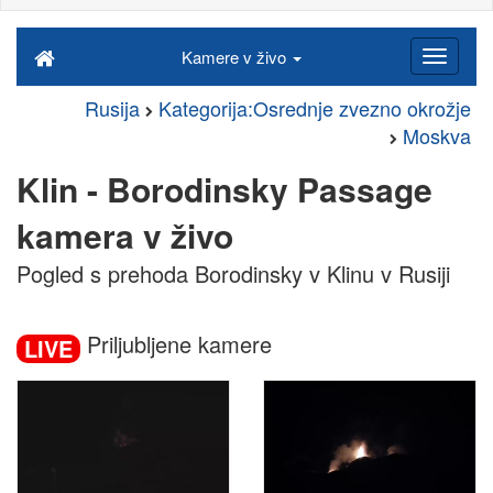
Kamere v živo
Rusija
Kategorija:Osrednje zvezno okrožje
Moskva
Klin - Borodinsky Passage
kamera v živo
Pogled s prehoda Borodinsky v Klinu v Rusiji
Priljubljene kamere
LIVE