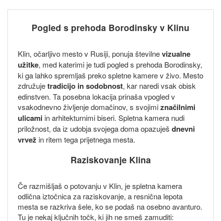
Pogled s prehoda Borodinsky v Klinu
Klin, očarljivo mesto v Rusiji, ponuja številne
vizualne
užitke
, med katerimi je tudi pogled s prehoda Borodinsky,
ki ga lahko spremljaš preko spletne kamere v živo. Mesto
združuje
tradicijo in sodobnost
, kar naredi vsak obisk
edinstven. Ta posebna lokacija prinaša vpogled v
vsakodnevno življenje domačinov, s svojimi
značilnimi
ulicami
in arhitekturnimi biseri. Spletna kamera nudi
priložnost, da iz udobja svojega doma opazuješ
dnevni
vrvež
in ritem tega prijetnega mesta.
Raziskovanje Klina
Če razmišljaš o potovanju v Klin, je spletna kamera
odlična iztočnica za raziskovanje, a resnična lepota
mesta se razkriva šele, ko se podaš na osebno avanturo.
Tu je nekaj ključnih točk, ki jih ne smeš zamuditi: