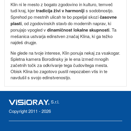
Klin ni le mesto z bogato zgodovino in kulturo, temveč
tudi kraj, kjer
tradicija živi v harmoniji
s sodobnostjo.
Sprehod po mestnih ulicah te bo popeljal skozi
časovne
plasti
, od zgodovinskih stavb do modernih naprav, ki
ponujajo vpogled v
dinamičnost lokalne skupnosti
. Ta
mešanica ustvarja edinstven značaj Klina, ki ga težko
najdeš drugje.
Ne glede na tvoje interese, Klin ponuja nekaj za vsakogar.
Spletna kamera Borodinsky je le ena izmed mnogih
začetnih točk za odkrivanje tega čudovitega mesta.
Obisk Klina bo zagotovo pustil nepozaben vtis in te
navdušil s svojo edinstvenostjo.
S.r.l.
Copyright 2011 - 2026