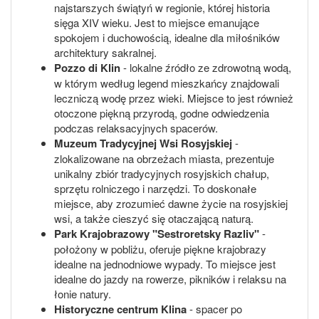
najstarszych świątyń w regionie, której historia
sięga XIV wieku. Jest to miejsce emanujące
spokojem i duchowością, idealne dla miłośników
architektury sakralnej.
Pozzo di Klin
- lokalne źródło ze zdrowotną wodą,
w którym według legend mieszkańcy znajdowali
leczniczą wodę przez wieki. Miejsce to jest również
otoczone piękną przyrodą, godne odwiedzenia
podczas relaksacyjnych spacerów.
Muzeum Tradycyjnej Wsi Rosyjskiej
-
zlokalizowane na obrzeżach miasta, prezentuje
unikalny zbiór tradycyjnych rosyjskich chałup,
sprzętu rolniczego i narzędzi. To doskonałe
miejsce, aby zrozumieć dawne życie na rosyjskiej
wsi, a także cieszyć się otaczającą naturą.
Park Krajobrazowy "Sestroretsky Razliv"
-
położony w pobliżu, oferuje piękne krajobrazy
idealne na jednodniowe wypady. To miejsce jest
idealne do jazdy na rowerze, pikników i relaksu na
łonie natury.
Historyczne centrum Klina
- spacer po