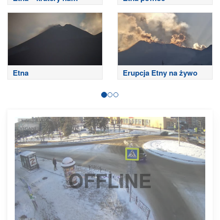
szczycie
Etna
Erupcja Etny na żywo
OFFLINE