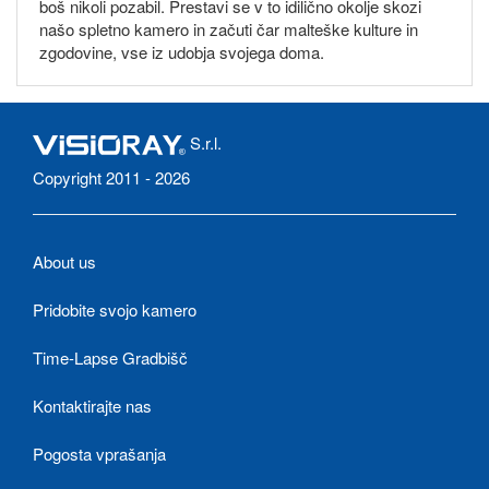
boš nikoli pozabil. Prestavi se v to idilično okolje skozi
našo spletno kamero in začuti čar malteške kulture in
zgodovine, vse iz udobja svojega doma.
S.r.l.
Copyright 2011 - 2026
About us
Pridobite svojo kamero
Time-Lapse Gradbišč
Kontaktirajte nas
Pogosta vprašanja