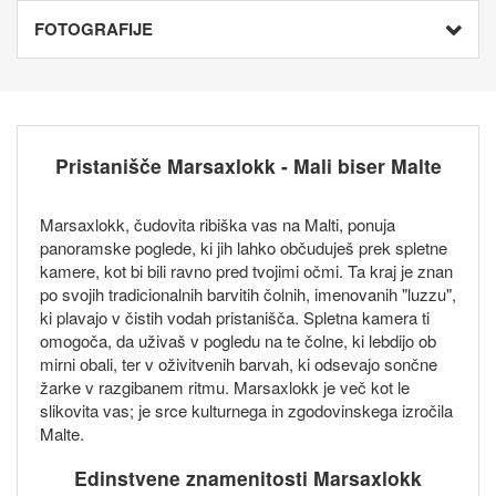
FOTOGRAFIJE
Pristanišče Marsaxlokk - Mali biser Malte
Marsaxlokk, čudovita ribiška vas na Malti, ponuja
panoramske poglede, ki jih lahko občuduješ prek spletne
kamere, kot bi bili ravno pred tvojimi očmi. Ta kraj je znan
po svojih tradicionalnih barvitih čolnih, imenovanih "luzzu",
ki plavajo v čistih vodah pristanišča. Spletna kamera ti
omogoča, da uživaš v pogledu na te čolne, ki lebdijo ob
mirni obali, ter v oživitvenih barvah, ki odsevajo sončne
žarke v razgibanem ritmu. Marsaxlokk je več kot le
slikovita vas; je srce kulturnega in zgodovinskega izročila
Malte.
Edinstvene znamenitosti Marsaxlokk