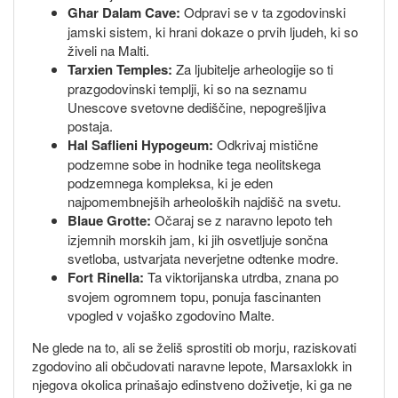
Ghar Dalam Cave:
Odpravi se v ta zgodovinski
jamski sistem, ki hrani dokaze o prvih ljudeh, ki so
živeli na Malti.
Tarxien Temples:
Za ljubitelje arheologije so ti
prazgodovinski templji, ki so na seznamu
Unescove svetovne dediščine, nepogrešljiva
postaja.
Hal Saflieni Hypogeum:
Odkrivaj mistične
podzemne sobe in hodnike tega neolitskega
podzemnega kompleksa, ki je eden
najpomembnejših arheoloških najdišč na svetu.
Blaue Grotte:
Očaraj se z naravno lepoto teh
izjemnih morskih jam, ki jih osvetljuje sončna
svetloba, ustvarjata neverjetne odtenke modre.
Fort Rinella:
Ta viktorijanska utrdba, znana po
svojem ogromnem topu, ponuja fascinanten
vpogled v vojaško zgodovino Malte.
Ne glede na to, ali se želiš sprostiti ob morju, raziskovati
zgodovino ali občudovati naravne lepote, Marsaxlokk in
njegova okolica prinašajo edinstveno doživetje, ki ga ne