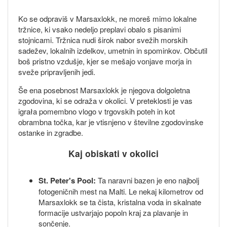
Ko se odpraviš v Marsaxlokk, ne moreš mimo lokalne
tržnice, ki vsako nedeljo preplavi obalo s pisanimi
stojnicami. Tržnica nudi širok nabor svežih morskih
sadežev, lokalnih izdelkov, umetnin in spominkov. Občutil
boš pristno vzdušje, kjer se mešajo vonjave morja in
sveže pripravljenih jedi.
Še ena posebnost Marsaxlokk je njegova dolgoletna
zgodovina, ki se odraža v okolici. V preteklosti je vas
igrała pomembno vlogo v trgovskih poteh in kot
obrambna točka, kar je vtisnjeno v številne zgodovinske
ostanke in zgradbe.
Kaj obiskati v okolici
St. Peter's Pool:
Ta naravni bazen je eno najbolj
fotogeničnih mest na Malti. Le nekaj kilometrov od
Marsaxlokk se ta čista, kristalna voda in skalnate
formacije ustvarjajo popoln kraj za plavanje in
sončenje.