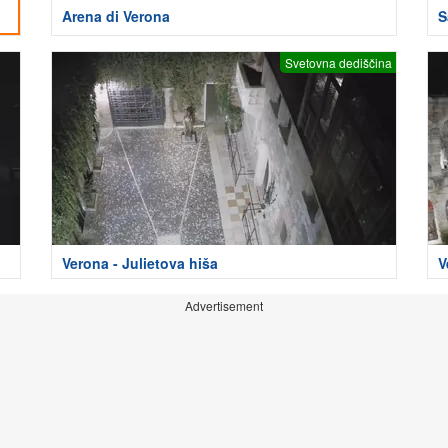
Arena di Verona
S
Svetovna dediščina
Verona - Julietova hiša
V
Advertisement