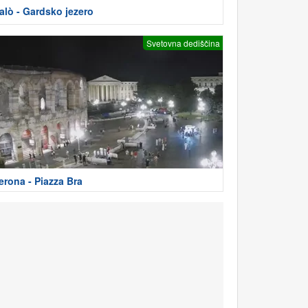
alò - Gardsko jezero
Svetovna dediščina
erona - Piazza Bra