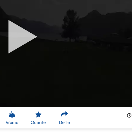
Vreme
Ocenite
Delite