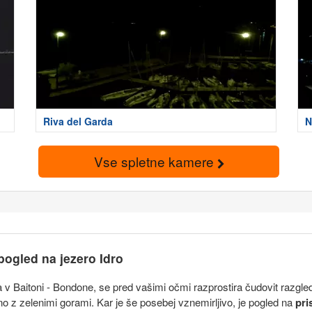
Riva del Garda
N
Vse spletne kamere
ogled na jezero Idro
 v Baitoni - Bondone, se pred vašimi očmi razprostira čudovit razgl
bdano z zelenimi gorami. Kar je še posebej vznemirljivo, je pogled na
pri