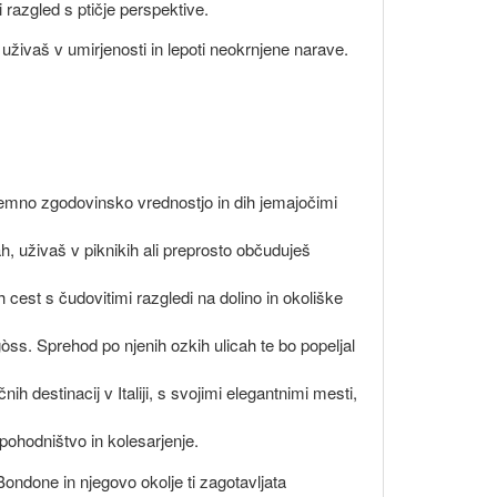
 razgled s ptičje perspektive.
uživaš v umirjenosti in lepoti neokrnjene narave.
izjemno zgodovinsko vrednostjo in dih jemajočimi
ah, uživaš v piknikih ali preprosto občuduješ
ih cest s čudovitimi razgledi na dolino in okoliške
òss. Sprehod po njenih ozkih ulicah te bo popeljal
čnih destinacij v Italiji, s svojimi elegantnimi mesti,
 pohodništvo in kolesarjenje.
Bondone in njegovo okolje ti zagotavljata