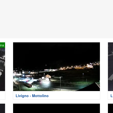
ina
Livigno - Mottolino
L