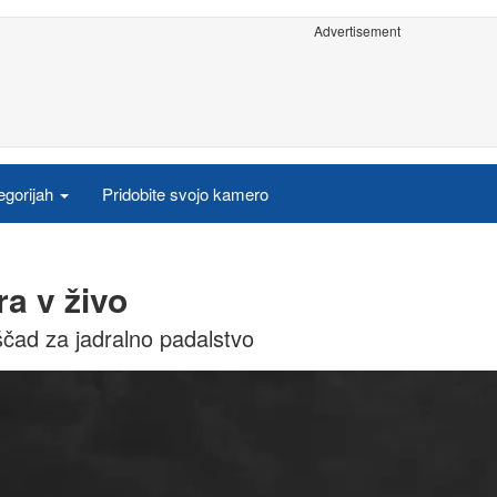
Advertisement
egorijah
Pridobite svojo kamero
a v živo
oščad za jadralno padalstvo