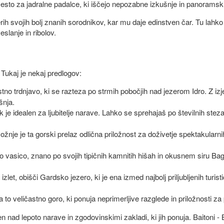
 mesto za jadralne padalce, ki iščejo nepozabne izkušnje in panoramski
ih svojih bolj znanih sorodnikov, kar mu daje edinstven čar. Tu lahko 
eslanje in ribolov.
 Tukaj je nekaj predlogov:
astno trdnjavo, ki se razteza po strmih pobočjih nad jezerom Idro. Z 
šnja.
k je idealen za ljubitelje narave. Lahko se sprehajaš po številnih stez
e vožnje je ta gorski prelaz odlična priložnost za doživetje spektakularn
ko vasico, znano po svojih tipičnih kamnitih hišah in okusnem siru Bag
izlet, obišči Gardsko jezero, ki je ena izmed najbolj priljubljenih turisti
a to veličastno goro, ki ponuja neprimerljive razglede in priložnosti za
nad lepoto narave in zgodovinskimi zakladi, ki jih ponuja. Baitoni - 