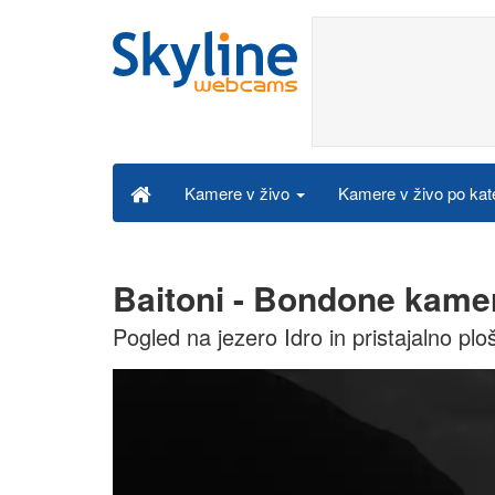
Kamere v živo po kat
Kamere v živo
Baitoni - Bondone kamer
Pogled na jezero Idro in pristajalno pl