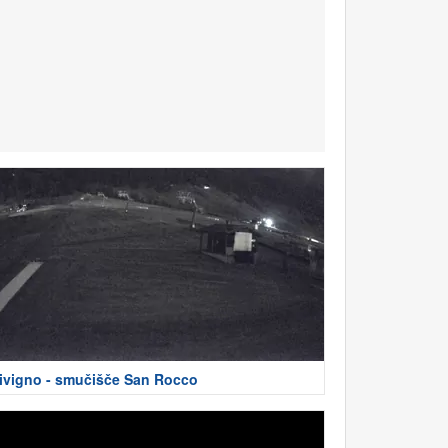
ivigno - smučišče San Rocco