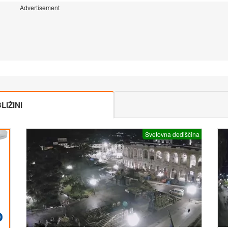
Advertisement
IŽINI
Svetovna dediščina