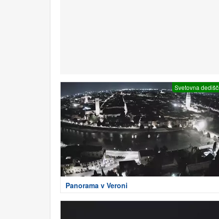
Svetovna dedišč
Panorama v Veroni