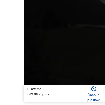
3
spletno
569.805
ogledi
Časovni
preskok