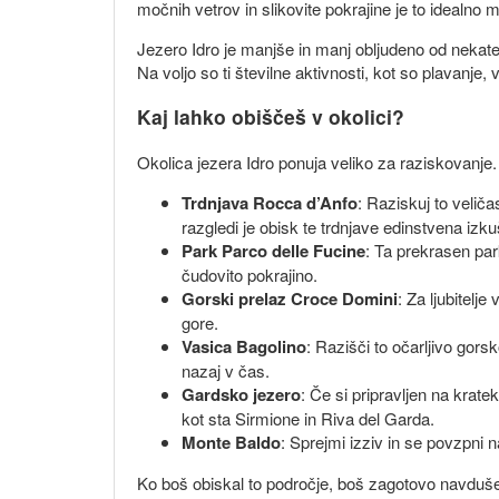
močnih vetrov in slikovite pokrajine je to idealno
Jezero Idro je manjše in manj obljudeno od nekater
Na voljo so ti številne aktivnosti, kot so plavanje, v
Kaj lahko obiščeš v okolici?
Okolica jezera Idro ponuja veliko za raziskovanje.
Trdnjava Rocca d’Anfo
: Raziskuj to velič
razgledi je obisk te trdnjave edinstvena izku
Park Parco delle Fucine
: Ta prekrasen par
čudovito pokrajino.
Gorski prelaz Croce Domini
: Za ljubitelj
gore.
Vasica Bagolino
: Razišči to očarljivo gors
nazaj v čas.
Gardsko jezero
: Če si pripravljen na kratek 
kot sta Sirmione in Riva del Garda.
Monte Baldo
: Sprejmi izziv in se povzpni n
Ko boš obiskal to področje, boš zagotovo navdušen 