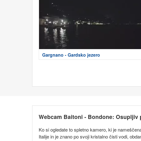
Gargnano - Gardsko jezero
Webcam Baitoni - Bondone: Osupljiv p
Ko si ogledate to spletno kamero, ki je nameščena
Italije in je znano po svoji kristalno čisti vodi, o