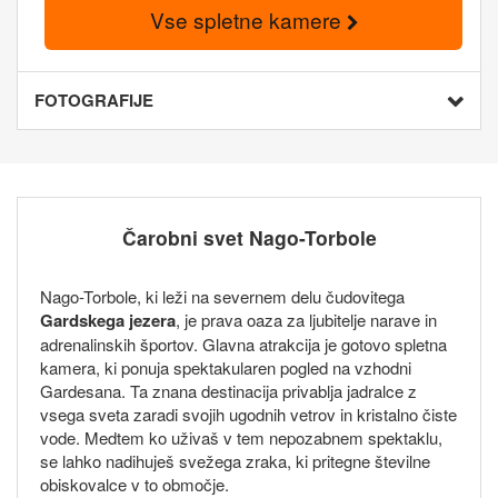
Vse spletne kamere
FOTOGRAFIJE
Čarobni svet Nago-Torbole
Nago-Torbole, ki leži na severnem delu čudovitega
Gardskega jezera
, je prava oaza za ljubitelje narave in
adrenalinskih športov. Glavna atrakcija je gotovo spletna
kamera, ki ponuja spektakularen pogled na vzhodni
Gardesana. Ta znana destinacija privablja jadralce z
vsega sveta zaradi svojih ugodnih vetrov in kristalno čiste
vode. Medtem ko uživaš v tem nepozabnem spektaklu,
se lahko nadihuješ svežega zraka, ki pritegne številne
obiskovalce v to območje.