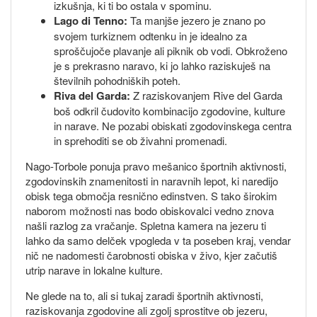
izkušnja, ki ti bo ostala v spominu.
Lago di Tenno:
Ta manjše jezero je znano po
svojem turkiznem odtenku in je idealno za
sproščujoče plavanje ali piknik ob vodi. Obkroženo
je s prekrasno naravo, ki jo lahko raziskuješ na
številnih pohodniških poteh.
Riva del Garda:
Z raziskovanjem Rive del Garda
boš odkril čudovito kombinacijo zgodovine, kulture
in narave. Ne pozabi obiskati zgodovinskega centra
in sprehoditi se ob živahni promenadi.
Nago-Torbole ponuja pravo mešanico športnih aktivnosti,
zgodovinskih znamenitosti in naravnih lepot, ki naredijo
obisk tega območja resnično edinstven. S tako širokim
naborom možnosti nas bodo obiskovalci vedno znova
našli razlog za vračanje. Spletna kamera na jezeru ti
lahko da samo delček vpogleda v ta poseben kraj, vendar
nič ne nadomesti čarobnosti obiska v živo, kjer začutiš
utrip narave in lokalne kulture.
Ne glede na to, ali si tukaj zaradi športnih aktivnosti,
raziskovanja zgodovine ali zgolj sprostitve ob jezeru,