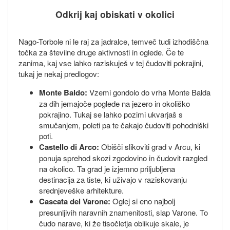
Odkrij kaj obiskati v okolici
Nago-Torbole ni le raj za jadralce, temveč tudi izhodiščna
točka za številne druge aktivnosti in oglede. Če te
zanima, kaj vse lahko raziskuješ v tej čudoviti pokrajini,
tukaj je nekaj predlogov:
Monte Baldo:
Vzemi gondolo do vrha Monte Balda
za dih jemajoče poglede na jezero in okoliško
pokrajino. Tukaj se lahko pozimi ukvarjaš s
smučanjem, poleti pa te čakajo čudoviti pohodniški
poti.
Castello di Arco:
Obišči slikoviti grad v Arcu, ki
ponuja sprehod skozi zgodovino in čudovit razgled
na okolico. Ta grad je izjemno priljubljena
destinacija za tiste, ki uživajo v raziskovanju
srednjeveške arhitekture.
Cascata del Varone:
Oglej si eno najbolj
presunljivih naravnih znamenitosti, slap Varone. To
čudo narave, ki že tisočletja oblikuje skale, je