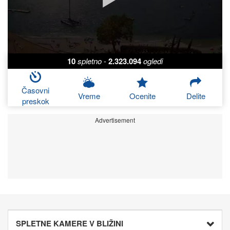
10
spletno
-
2.323.094
ogledi
Časovni
Vreme
Ocenite
Delite
preskok
Advertisement
SPLETNE KAMERE V BLIŽINI