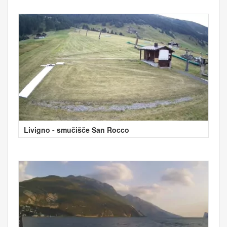
Livigno - smučišče San Rocco