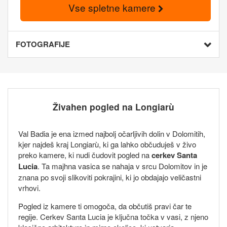
Vse spletne kamere
FOTOGRAFIJE
Živahen pogled na Longiarù
Val Badia je ena izmed najbolj očarljivih dolin v Dolomitih,
kjer najdeš kraj Longiarù, ki ga lahko občuduješ v živo
preko kamere, ki nudi čudovit pogled na
cerkev Santa
Lucia
. Ta majhna vasica se nahaja v srcu Dolomitov in je
znana po svoji slikoviti pokrajini, ki jo obdajajo veličastni
vrhovi.
Pogled iz kamere ti omogoča, da občutiš pravi čar te
regije. Cerkev Santa Lucia je ključna točka v vasi, z njeno