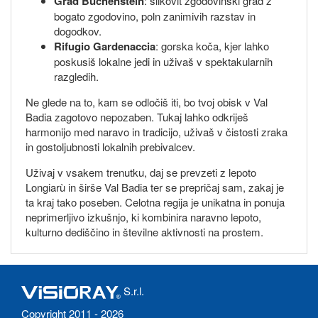
Grad Buchenstein
: slikovit zgodovinski grad z
bogato zgodovino, poln zanimivih razstav in
dogodkov.
Rifugio Gardenaccia
: gorska koča, kjer lahko
poskusiš lokalne jedi in uživaš v spektakularnih
razgledih.
Ne glede na to, kam se odločiš iti, bo tvoj obisk v Val
Badia zagotovo nepozaben. Tukaj lahko odkriješ
harmonijo med naravo in tradicijo, uživaš v čistosti zraka
in gostoljubnosti lokalnih prebivalcev.
Uživaj v vsakem trenutku, daj se prevzeti z lepoto
Longiarù in širše Val Badia ter se prepričaj sam, zakaj je
ta kraj tako poseben. Celotna regija je unikatna in ponuja
neprimerljivo izkušnjo, ki kombinira naravno lepoto,
kulturno dediščino in številne aktivnosti na prostem.
S.r.l.
Copyright 2011 - 2026