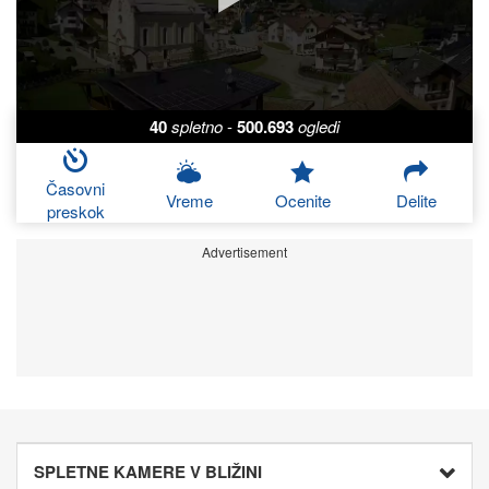
40
spletno
-
500.693
ogledi
Časovni
Vreme
Ocenite
Delite
preskok
Advertisement
SPLETNE KAMERE V BLIŽINI