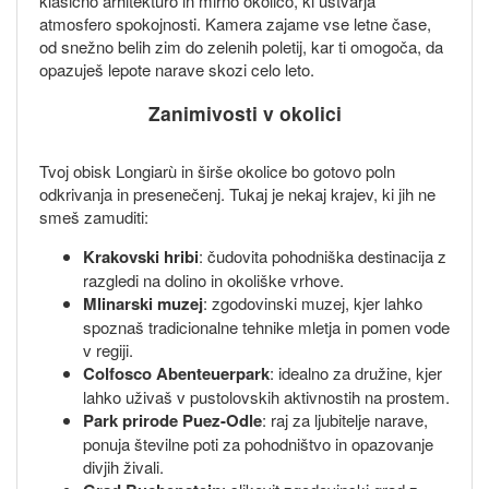
klasično arhitekturo in mirno okolico, ki ustvarja
atmosfero spokojnosti. Kamera zajame vse letne čase,
od snežno belih zim do zelenih poletij, kar ti omogoča, da
opazuješ lepote narave skozi celo leto.
Zanimivosti v okolici
Tvoj obisk Longiarù in širše okolice bo gotovo poln
odkrivanja in presenečenj. Tukaj je nekaj krajev, ki jih ne
smeš zamuditi:
Krakovski hribi
: čudovita pohodniška destinacija z
razgledi na dolino in okoliške vrhove.
Mlinarski muzej
: zgodovinski muzej, kjer lahko
spoznaš tradicionalne tehnike mletja in pomen vode
v regiji.
Colfosco Abenteuerpark
: idealno za družine, kjer
lahko uživaš v pustolovskih aktivnostih na prostem.
Park prirode Puez-Odle
: raj za ljubitelje narave,
ponuja številne poti za pohodništvo in opazovanje
divjih živali.