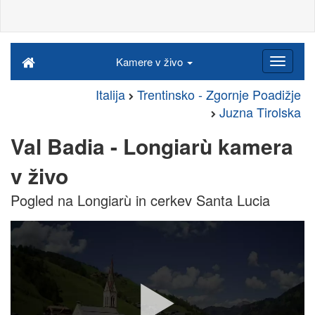
Kamere v živo
Italija
Trentinsko - Zgornje Poadižje
Juzna Tirolska
Val Badia - Longiarù kamera
v živo
Pogled na Longiarù in cerkev Santa Lucia