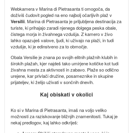
Webkamera v Marina di Pietrasanta ti omogoča, da
doživiš čudovit pogled na eno najbolj očarljivih plaž v
Versilii
. Marina di Pietrasanta je priljubljena destinacija za
turiste, ki prihajajo zaradi njenega dolgega peska obale,
čistega morja in živahnega vzdušja. Z kamero v živo
lahko opazuješ valove, ljudi, ki uživajo na plaži, in tudi
vzdušje, ki je edinstveno za to območje.
Obala Versilie je znana po svojih elitnih plažnih klubih in
širokih plažah, kjer najdeš tako umirjene kotičke kot tudi
živahna mesta za aktivnosti in zabavo. Plaže so odlično
urejene, kar privlači družine, posameznike in skupine
prijateljev, ki želijo uživati v sončnih dnevih.
Kaj obiskati v okolici
Ko si v Marina di Pietrasanta, imaš na voljo veliko
možnosti za raziskovanje bližnjih znamenitosti. Tukaj je
nekaj predlogov, kaj lahko odkriješ: