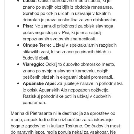
Lucca:
Obišči starodavno mesto Lucca, ki je
znano po svojih obzidjih iz obdobja renesanse.
Sprehod po ozkih ulicah in uživanje v lokalnih
dobrotah je prava poslastica za vse obiskovalce.
Pisa:
Ne zamudi priložnosti za obisk slavnega
poševnega stolpa v Pisi, ki je ena najbolj
prepoznavnih svetovnih znamenitosti.
Cinque Terre:
Uživaj v spektakularnih razgledih
slikovitih vasi, ki so znane po pisanih hišah in
čudoviti obali.
Viareggio:
Odkrij to čudovito obmorsko mesto,
znano po svojem slavnem karnevalu, dolgih
peščenih plažah in elegantni obalni promenadi.
Apuanske Alpe:
Za ljubitelje narave in pohodništva
je obisk Apuanskih Alp nepozaben doživetje.
Raziskuj pohodniške poti in uživaj v čudovitih
panoramah.
Marina di Pietrasanta ni le destinacija za sprostitev ob
morju, ampak tudi odlično izhodišče za raziskovanje
bogate zgodovine in kulture Toskane. Od čudovitih mest
do naravnih lepot, regija ponuja nekaj za vsakogar. Ne