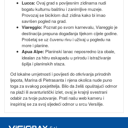
Lucca:
Ovaj grad s povijesnim zidinama nudi
bogatu kulturnu baštinu i zanimljive muzeje.
Provozaj se biciklom duž zidina kako bi imao
savršen pogled na grad.
Viareggio:
Poznat po svom karnevalu, Viareggio je
destinacija prepuna događanja tijekom cijele godine.
Prošetaj se uz čuvenu rivu i uživaj u pogledu na
more i planine.
Apua Alpe:
Planinski lanac neposredno iza obale,
idealan za hitru eskapadu u prirodu i istraživanje
špilja i planinskih staza.
Od lokalne umjetnosti i povijesti do otkrivanja prirodnih
ljepota, Marina di Pietrasanta i njena okolica nude puno
toga za svakog posjetitelja. Bilo da želiš opuštajući odmor
na plaži ili avanturistički izlet, ovaj je krajnji svestrani
odabir za tvoje putovanje. Prati našu web kameru i
inspiriraj se za svoj sljedeći odmor u srcu Versilije.
S.r.l.