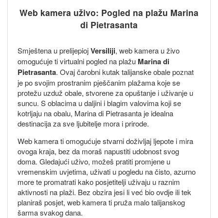
Web kamera uživo: Pogled na plažu Marina
di Pietrasanta
Smještena u prelijepioj
Versiliji
, web kamera u živo
omogućuje ti virtualni pogled na plažu
Marina di
Pietrasanta
. Ovaj čarobni kutak talijanske obale poznat
je po svojim prostranim pješčanim plažama koje se
protežu uzduž obale, stvorene za opuštanje i uživanje u
suncu. S oblacima u daljini i blagim valovima koji se
kotrljaju na obalu, Marina di Pietrasanta je idealna
destinacija za sve ljubitelje mora i prirode.
Web kamera ti omogućuje stvarni doživljaj ljepote i mira
ovoga kraja, bez da moraš napustiti udobnost svog
doma. Gledajući uživo, možeš pratiti promjene u
vremenskim uvjetima, uživati u pogledu na čisto, azurno
more te promatrati kako posjetitelji uživaju u raznim
aktivnosti na plaži. Bez obzira jesi li već bio ovdje ili tek
planiraš posjet, web kamera ti pruža malo talijanskog
šarma svakog dana.