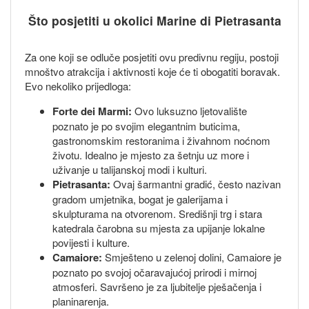
Što posjetiti u okolici Marine di Pietrasanta
Za one koji se odluče posjetiti ovu predivnu regiju, postoji
mnoštvo atrakcija i aktivnosti koje će ti obogatiti boravak.
Evo nekoliko prijedloga:
Forte dei Marmi:
Ovo luksuzno ljetovalište
poznato je po svojim elegantnim buticima,
gastronomskim restoranima i živahnom noćnom
životu. Idealno je mjesto za šetnju uz more i
uživanje u talijanskoj modi i kulturi.
Pietrasanta:
Ovaj šarmantni gradić, često nazivan
gradom umjetnika, bogat je galerijama i
skulpturama na otvorenom. Središnji trg i stara
katedrala čarobna su mjesta za upijanje lokalne
povijesti i kulture.
Camaiore:
Smješteno u zelenoj dolini, Camaiore je
poznato po svojoj očaravajućoj prirodi i mirnoj
atmosferi. Savršeno je za ljubitelje pješačenja i
planinarenja.