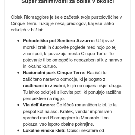
Super zanimivosti za obisk v okolici
Obisk Riomaggiore je šele začetek tvoje pustolovščine v
Cinque Terre. Tukaj je nekaj predlogov, kaj vse lahko
odkriješ v bližini:
Pohodniška pot Sentiero Azzurro:
Užij svež
morski zrak in čudovite poglede med hojo po tej
znani poti, ki povezuje mesta Cinque Terre. To
potovanje ti bo omogočilo nepozaben stik z naravo
in lokalno kulturo.
Nacionalni park Cinque Terre:
Razišči to
zaščiteno naravno območje, ki je bogato z
rastlinami in živalmi
, ki jih ne najdeš nikjer drugje.
Tu lahko odkriješ slikovite poti, ki ponujajo različne
perspektive na regijo.
Via dell'Amore:
Če iščeš romantičen izlet, je ta
pešpot kot nalašč. Kratek, vendar impresiven
sprehod med Riomaggiore in Manarolo ti bo
pokazal vso lepoto obalne pokrajine.
Lokalne vinske kleti:
Obišči nekatere od