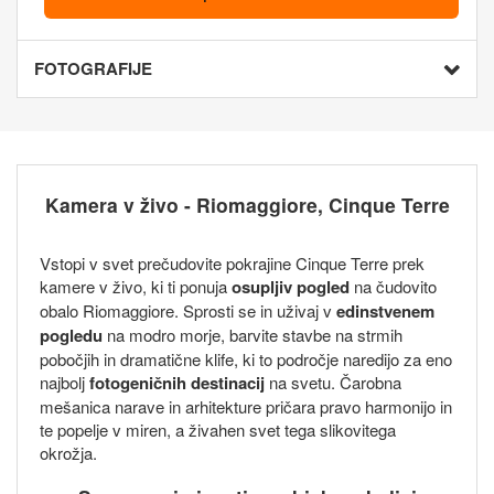
FOTOGRAFIJE
Kamera v živo - Riomaggiore, Cinque Terre
Vstopi v svet prečudovite pokrajine Cinque Terre prek
kamere v živo, ki ti ponuja
osupljiv pogled
na čudovito
obalo Riomaggiore. Sprosti se in uživaj v
edinstvenem
pogledu
na modro morje, barvite stavbe na strmih
pobočjih in dramatične klife, ki to področje naredijo za eno
najbolj
fotogeničnih destinacij
na svetu. Čarobna
mešanica narave in arhitekture pričara pravo harmonijo in
te popelje v miren, a živahen svet tega slikovitega
okrožja.