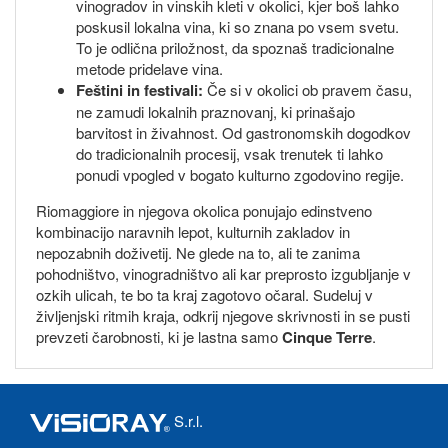
vinogradov in vinskih kleti v okolici, kjer boš lahko
poskusil lokalna vina, ki so znana po vsem svetu.
To je odlična priložnost, da spoznaš tradicionalne
metode pridelave vina.
Feštini in festivali:
Če si v okolici ob pravem času,
ne zamudi lokalnih praznovanj, ki prinašajo
barvitost in živahnost. Od gastronomskih dogodkov
do tradicionalnih procesij, vsak trenutek ti lahko
ponudi vpogled v bogato kulturno zgodovino regije.
Riomaggiore in njegova okolica ponujajo edinstveno
kombinacijo naravnih lepot, kulturnih zakladov in
nepozabnih doživetij. Ne glede na to, ali te zanima
pohodništvo, vinogradništvo ali kar preprosto izgubljanje v
ozkih ulicah, te bo ta kraj zagotovo očaral. Sudeluj v
življenjski ritmih kraja, odkrij njegove skrivnosti in se pusti
prevzeti čarobnosti, ki je lastna samo
Cinque Terre
.
S.r.l.