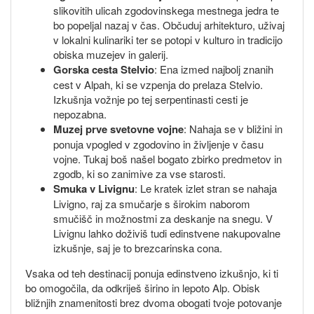
slikovitih ulicah zgodovinskega mestnega jedra te
bo popeljal nazaj v čas. Občuduj arhitekturo, uživaj
v lokalni kulinariki ter se potopi v kulturo in tradicijo
obiska muzejev in galerij.
Gorska cesta Stelvio
: Ena izmed najbolj znanih
cest v Alpah, ki se vzpenja do prelaza Stelvio.
Izkušnja vožnje po tej serpentinasti cesti je
nepozabna.
Muzej prve svetovne vojne
: Nahaja se v bližini in
ponuja vpogled v zgodovino in življenje v času
vojne. Tukaj boš našel bogato zbirko predmetov in
zgodb, ki so zanimive za vse starosti.
Smuka v Livignu
: Le kratek izlet stran se nahaja
Livigno, raj za smučarje s širokim naborom
smučišč in možnostmi za deskanje na snegu. V
Livignu lahko doživiš tudi edinstvene nakupovalne
izkušnje, saj je to brezcarinska cona.
Vsaka od teh destinacij ponuja edinstveno izkušnjo, ki ti
bo omogočila, da odkriješ širino in lepoto Alp. Obisk
bližnjih znamenitosti brez dvoma obogati tvoje potovanje