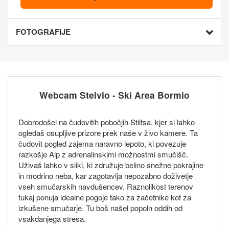
FOTOGRAFIJE
Webcam Stelvio - Ski Area Bormio
Dobrodošel na čudovitih pobočjih Stilfsa, kjer si lahko
ogledaš osupljive prizore prek naše v živo kamere. Ta
čudovit pogled zajema naravno lepoto, ki povezuje
razkošje Alp z adrenalinskimi možnostmi smučišč.
Uživaš lahko v sliki, ki združuje belino snežne pokrajine
in modrino neba, kar zagotavlja nepozabno doživetje
vseh smučarskih navdušencev. Raznolikost terenov
tukaj ponuja idealne pogoje tako za začetnike kot za
izkušene smučarje. Tu boš našel popoln oddih od
vsakdanjega stresa.