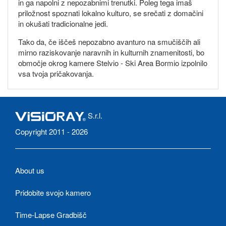
in ga napolni z nepozabnimi trenutki. Poleg tega imaš
priložnost spoznati lokalno kulturo, se srečati z domačini
in okušati tradicionalne jedi.
Tako da, če iščeš nepozabno avanturo na smučiščih ali
mirno raziskovanje naravnih in kulturnih znamenitosti, bo
območje okrog kamere Stelvio - Ski Area Bormio izpolnilo
vsa tvoja pričakovanja.
S.r.l.
Copyright 2011 - 2026
About us
Pridobite svojo kamero
Time-Lapse Gradbišč