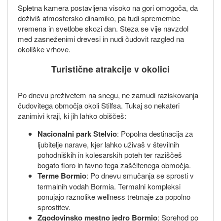
Spletna kamera postavljena visoko na gori omogoča, da
doživiš atmosfersko dinamiko, pa tudi spremembe
vremena in svetlobe skozi dan. Steza se vije navzdol
med zasneženimi drevesi in nudi čudovit razgled na
okoliške vrhove.
Turistične atrakcije v okolici
Po dnevu preživetem na snegu, ne zamudi raziskovanja
čudovitega območja okoli Stilfsa. Tukaj so nekateri
zanimivi kraji, ki jih lahko obiščeš:
Nacionalni park Stelvio
: Popolna destinacija za
ljubitelje narave, kjer lahko uživaš v številnih
pohodniških in kolesarskih poteh ter raziščeš
bogato floro in favno tega zaščitenega območja.
Terme Bormio
: Po dnevu smučanja se sprosti v
termalnih vodah Bormia. Termalni kompleksi
ponujajo raznolike wellness tretmaje za popolno
sprostitev.
Zgodovinsko mestno jedro Bormio
: Sprehod po