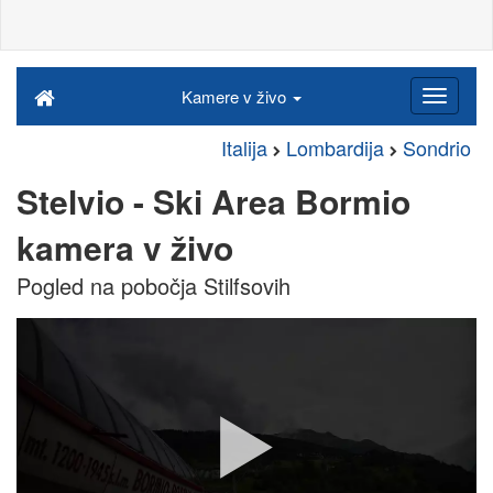
Kamere v živo
Italija
Lombardija
Sondrio
Stelvio - Ski Area Bormio
kamera v živo
Pogled na pobočja Stilfsovih