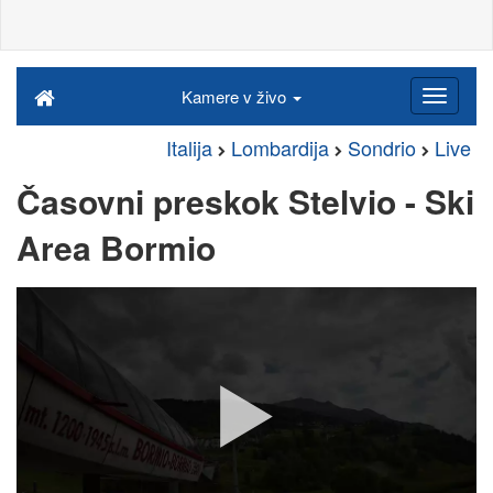
Kamere v živo
Italija
Lombardija
Sondrio
Live
Časovni preskok Stelvio - Ski
Area Bormio