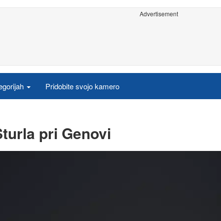
Advertisement
egorijah
Pridobite svojo kamero
turla pri Genovi