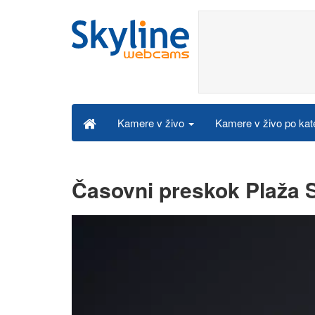
Kamere v živo po kat
Kamere v živo
Časovni preskok Plaža S