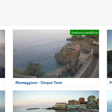
Svetovna dediščina
Riomaggiore - Cinque Terre
P