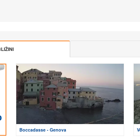
IŽINI
Boccadasse - Genova
V