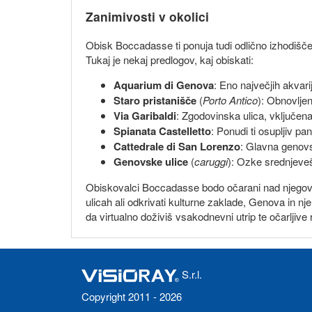
Zanimivosti v okolici
Obisk Boccadasse ti ponuja tudi odlično izhodišče z
Tukaj je nekaj predlogov, kaj obiskati:
Aquarium di Genova
: Eno največjih akvari
Staro pristanišče
(
Porto Antico
): Obnovljen
Via Garibaldi
: Zgodovinska ulica, vključen
Spianata Castelletto
: Ponudi ti osupljiv 
Cattedrale di San Lorenzo
: Glavna genovs
Genovske ulice
(
caruggi
): Ozke srednjeveš
Obiskovalci Boccadasse bodo očarani nad njegovo le
ulicah ali odkrivati kulturne zaklade, Genova in 
da virtualno doživiš vsakodnevni utrip te očarljive
S.r.l.
Copyright 2011 - 2026