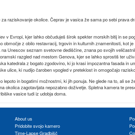
a raziskovanje okolice. Čeprav je vasica že sama po sebi prava dragulj
jev v Evropi, kjer lahko občuduješ širok spekter morskih bitij in se p
o območje z obilo restavracij, trgovin in kulturnih znamenitosti, kot 
a na Unescov seznam svetovne dediščine, znana po svojih veličastnih
panoramski razgled nad mestom Genova, kjer se lahko sprostiš ter uži
ka katedrala z bogato zgodovino, ki jo krasi impozantna fasada in u
ke ulice, ki nudijo čaroben vpogled v preteklost in omogočajo razisk
poto in bogatimi možnostmi, ki jih ponuja. Ne glede na to, ali se žel
njena okolica zagotavljata nepozabno doživetje. Spletna kamera te pr
 ribiške vasice tudi iz udobja doma.
About us
Po
Pridobite svojo kamero
Po
Time-Lapse Gradbišč
Co