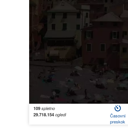
109
spletno
29.718.154
ogledi
Časovni
preskok