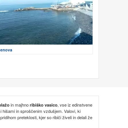
enova
plažo
in majhno
ribiško vasico
, vse iz edinstvene
mi hišami in sproščenim vzdušjem. Valovi, ki
ihom preteklosti, kjer so ribiči živeli in delali že