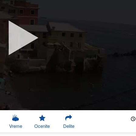
Vreme
Ocenite
Delite