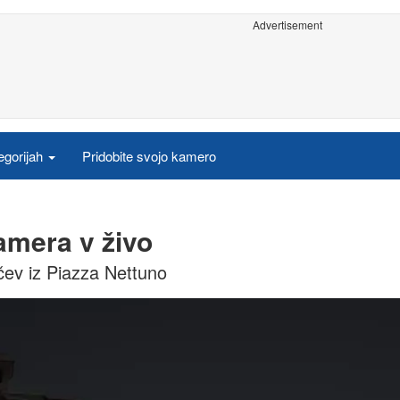
Advertisement
egorijah
Pridobite svojo kamero
mera v živo
ičev iz Piazza Nettuno