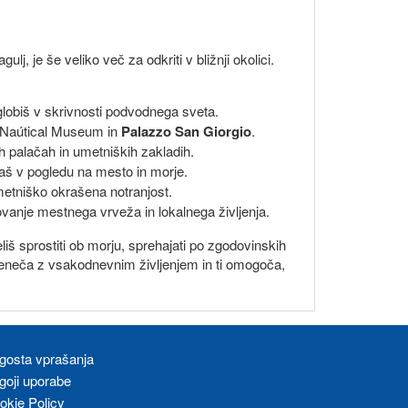
, je še veliko več za odkriti v bližnji okolici.
oglobiš v skrivnosti podvodnega sveta.
je Naútical Museum in
Palazzo San Giorgio
.
 palačah in umetniških zakladih.
vaš v pogledu na mesto in morje.
metniško okrašena notranjost.
ovanje mestnega vrveža in lokalnega življenja.
iš sprostiti ob morju, sprehajati po zgodovinskih
eseneča z vsakodnevnim življenjem in ti omogoča,
gosta vprašanja
goji uporabe
okie Policy