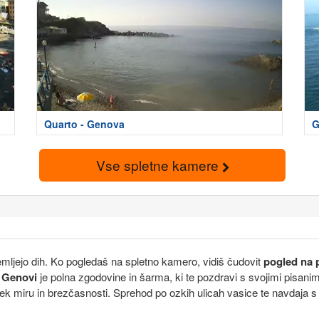
Quarto - Genova
G
Vse spletne kamere
 jemljejo dih. Ko pogledaš na spletno kamero, vidiš čudovit
pogled na 
v
Genovi
je polna zgodovine in šarma, ki te pozdravi s svojimi pisani
k miru in brezčasnosti. Sprehod po ozkih ulicah vasice te navdaja s prid