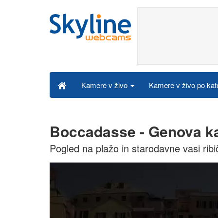
Kamere v živo po kat
Kamere v živo
Boccadasse - Genova ka
Pogled na plažo in starodavne vasi rib