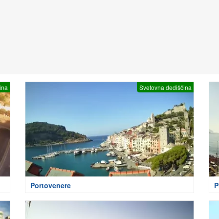
ina
Svetovna dediščina
Portovenere
P