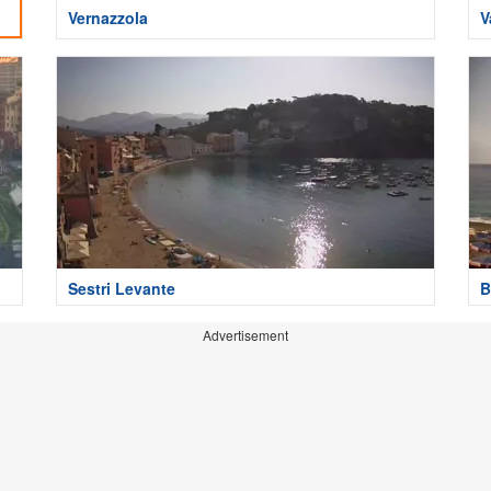
Vernazzola
V
Sestri Levante
B
Advertisement