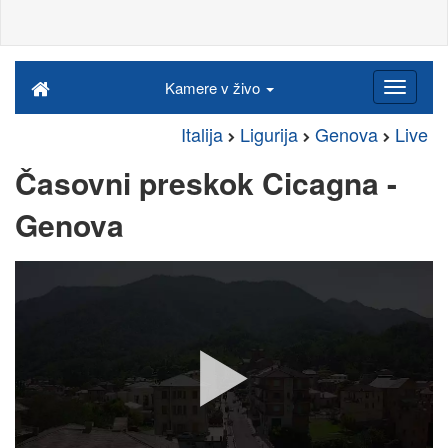
Kamere v živo
Italija
Ligurija
Genova
Live
Časovni preskok Cicagna -
Genova