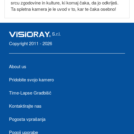
srcu zgodovine in kulture, ki komaj čaka, da jo odkriješ.
Ta spletna kamera je le uvod v to, kar te čaka osebno!
S.r.l.
Copyright 2011 - 2026
About us
Pridobite svojo kamero
Time-Lapse Gradbišč
Kontaktirajte nas
Pogosta vprašanja
Pogoji uporabe