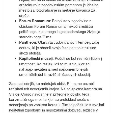
arhitekturo in zgodovinskim pomenom je idealno
mesto za fotografiranje in metanje kovanca za
srečo.
Forum Romanum
: Potopi se v zgodovino z
obiskom Forum Romanuma, nekoč središča
političnega, kulturnega in gospodarskega življenja
starodavnega Rima.
Pantheon
: Obišči ta čudovit antični tempelj, zdaj
cerkev, ki je ohranil svojo fascinantno strukturo
skozi stoletja.
Kapitolinski muzeji
: Počuti se kot resnični ljubitelj
umetnosti, ko raziskuješ te muzeje, kjer se
nahajajo nekateri izmed najpomembnejših
umetniških del iz različnih časovnih obdobij.
Zato naslednjič, ko načrtuješ obisk Rima, ne pozabi
raziskati teh neverjetnih krajev. Naj te spletna kamera na
Via del Corso navdahne in pritegne k obisku tega
karizmatičnega mesta, kjer se preteklost sreča s
sedanjostjo na vsakem koraku. Rim te pričakuje s svojimi
neštetimi zgodbami in nepozabnimi doživetji, ležišče v