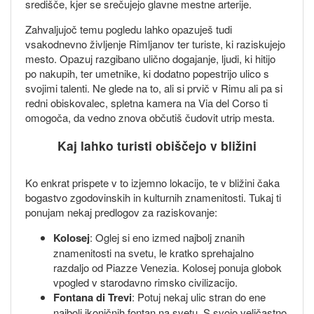
središče, kjer se srečujejo glavne mestne arterije.
Zahvaljujoč temu pogledu lahko opazuješ tudi
vsakodnevno življenje Rimljanov ter turiste, ki raziskujejo
mesto. Opazuj razgibano ulično dogajanje, ljudi, ki hitijo
po nakupih, ter umetnike, ki dodatno popestrijo ulico s
svojimi talenti. Ne glede na to, ali si prvič v Rimu ali pa si
redni obiskovalec, spletna kamera na Via del Corso ti
omogoča, da vedno znova občutiš čudovit utrip mesta.
Kaj lahko turisti obiščejo v bližini
Ko enkrat prispete v to izjemno lokacijo, te v bližini čaka
bogastvo zgodovinskih in kulturnih znamenitosti. Tukaj ti
ponujam nekaj predlogov za raziskovanje:
Kolosej
: Oglej si eno izmed najbolj znanih
znamenitosti na svetu, le kratko sprehajalno
razdaljo od Piazze Venezia. Kolosej ponuja globok
vpogled v starodavno rimsko civilizacijo.
Fontana di Trevi
: Potuj nekaj ulic stran do ene
najbolj ikoničnih fontan na svetu. S svojo veličastno