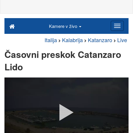
Kamere v živo
Italija
Kalabrija
Katanzaro
Live
Časovni preskok Catanzaro
Lido