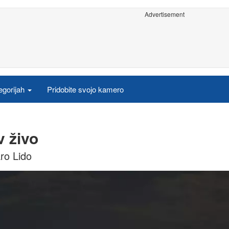
Advertisement
egorijah
Pridobite svojo kamero
 živo
ro Lido