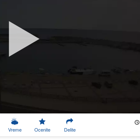
Vreme
Ocenite
Delite