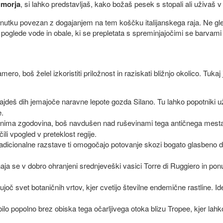
 morja
, si lahko predstavljaš, kako božaš pesek s stopali ali uživaš
utku povezan z dogajanjem na tem koščku italijanskega raja. Ne glede 
 poglede vode in obale, ki se prepletata s spreminjajočimi se barvami
, boš želel izkoristiti priložnost in raziskati bližnjo okolico. Tukaj je
najdeš dih jemajoče naravne lepote gozda Silano. Tu lahko popotniki u
e.
anima zgodovina, boš navdušen nad ruševinami tega antičnega mesta, 
li vpogled v preteklost regije.
radicionalne razstave ti omogočajo potovanje skozi bogato glasbeno
aja se v dobro ohranjeni srednjeveški vasici Torre di Ruggiero in pon
.
jujoč svet botaničnih vrtov, kjer cvetijo številne endemične rastline. I
 bilo popolno brez obiska tega očarljivega otoka blizu Tropee, kjer la