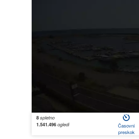
8
spletno
1.541.496
ogledi
Časovni
preskok