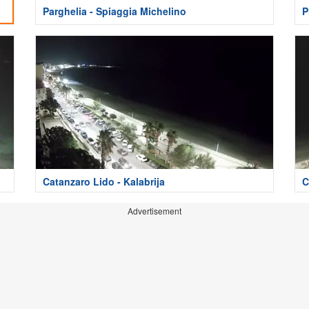
Parghelia - Spiaggia Michelino
P
Catanzaro Lido - Kalabrija
C
Advertisement