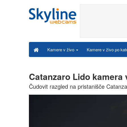
Kamere v živo po kat
Kamere v živo
Catanzaro Lido kamera v
Čudovit razgled na pristanišče Catanza