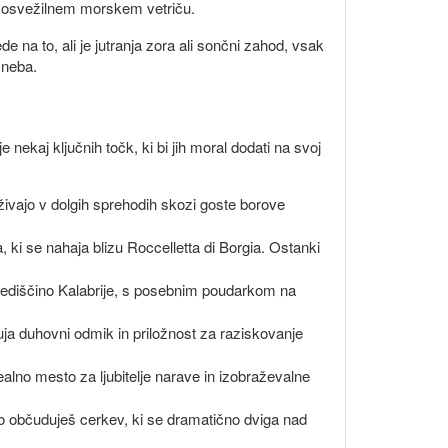
 v osvežilnem morskem vetriču.
na to, ali je jutranja zora ali sončni zahod, vsak
 neba.
 nekaj ključnih točk, ki bi jih moral dodati na svoj
živajo v dolgih sprehodih skozi goste borove
ki se nahaja blizu Roccelletta di Borgia. Ostanki
 dediščino Kalabrije, s posebnim poudarkom na
uja duhovni odmik in priložnost za raziskovanje
dealno mesto za ljubitelje narave in izobraževalne
hko občuduješ cerkev, ki se dramatično dviga nad