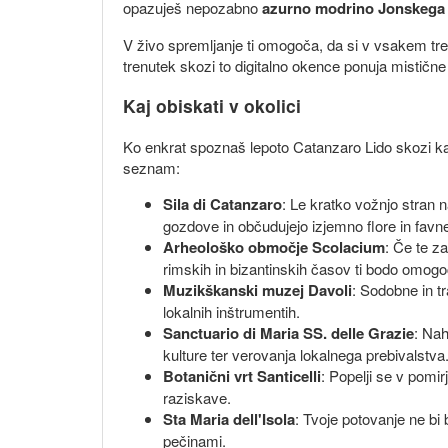
opazuješ nepozabno
azurno modrino Jonskega
V živo spremljanje ti omogoča, da si v vsakem tren
trenutek skozi to digitalno okence ponuja mistične
Kaj obiskati v okolici
Ko enkrat spoznaš lepoto Catanzaro Lido skozi kamero
seznam:
Sila di Catanzaro
: Le kratko vožnjo stran 
gozdove in občudujejo izjemno flore in favn
Arheološko območje Scolacium
: Če te z
rimskih in bizantinskih časov ti bodo omogoči
Muzikškanski muzej Davoli
: Sodobne in t
lokalnih inštrumentih.
Sanctuario di Maria SS. delle Grazie
: Nah
kulture ter verovanja lokalnega prebivalstva
Botanični vrt Santicelli
: Popelji se v pomir
raziskave.
Sta Maria dell'Isola
: Tvoje potovanje ne bi
pečinami.