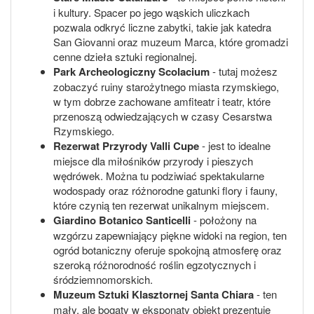
i kultury. Spacer po jego wąskich uliczkach
pozwala odkryć liczne zabytki, takie jak katedra
San Giovanni oraz muzeum Marca, które gromadzi
cenne dzieła sztuki regionalnej.
Park Archeologiczny Scolacium
- tutaj możesz
zobaczyć ruiny starożytnego miasta rzymskiego,
w tym dobrze zachowane amfiteatr i teatr, które
przenoszą odwiedzających w czasy Cesarstwa
Rzymskiego.
Rezerwat Przyrody Valli Cupe
- jest to idealne
miejsce dla miłośników przyrody i pieszych
wędrówek. Można tu podziwiać spektakularne
wodospady oraz różnorodne gatunki flory i fauny,
które czynią ten rezerwat unikalnym miejscem.
Giardino Botanico Santicelli
- położony na
wzgórzu zapewniający piękne widoki na region, ten
ogród botaniczny oferuje spokojną atmosferę oraz
szeroką różnorodność roślin egzotycznych i
śródziemnomorskich.
Muzeum Sztuki Klasztornej Santa Chiara
- ten
mały, ale bogaty w eksponaty obiekt prezentuje