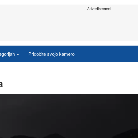
Advertisement
egorijah
Pridobite svojo kamero
a