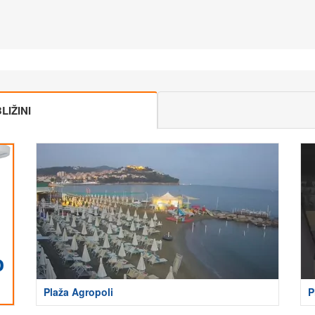
IŽINI
Plaža Agropoli
P