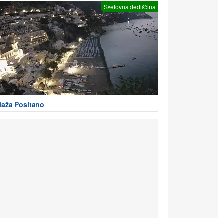
Svetovna dediščina
laža Positano