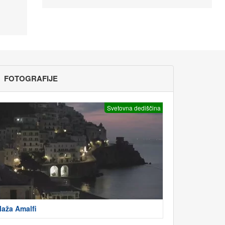
FOTOGRAFIJE
Svetovna dediščina
laža Amalfi