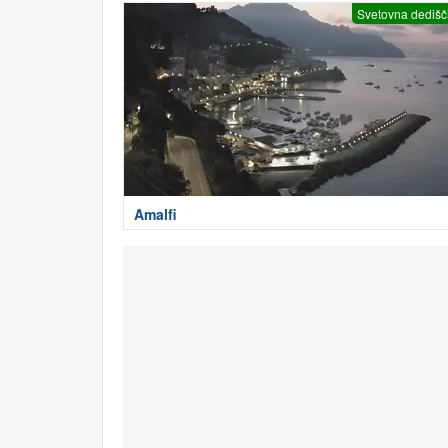
Svetovna dedišč
Amalfi