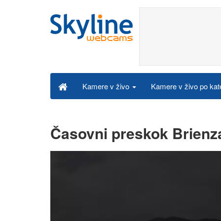
Kamere v živo po kat
Kamere v živo
Časovni preskok Brienz