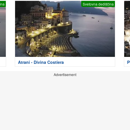
ina
Svetovna dediščina
Atrani - Divina Costiera
P
Advertisement