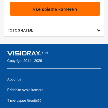
Vse spletne kamere
FOTOGRAFIJE
S.r.l.
Copyright 2011 - 2026
About us
Pridobite svojo kamero
Time-Lapse Gradbišč