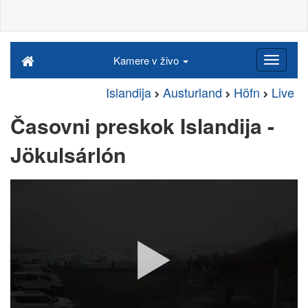
Kamere v živo
Islandija
Austurland
Höfn
Live
Časovni preskok Islandija -
Jökulsárlón